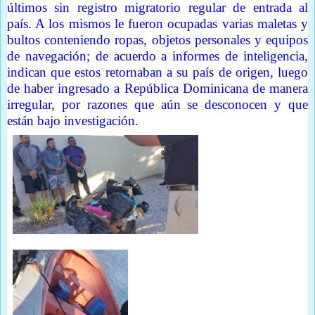
últimos sin registro migratorio regular de entrada al
país. A los mismos le fueron ocupadas varias maletas y
bultos conteniendo ropas, objetos personales y equipos
de navegación; de acuerdo a informes de inteligencia,
indican que estos retornaban a su país de origen, luego
de haber ingresado a República Dominicana de manera
irregular, por razones que aún se desconocen y que
están bajo investigación.