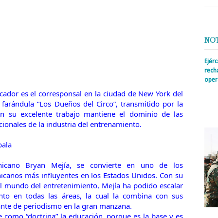
NO
Ejér
rech
oper
cador es el corresponsal en la ciudad de New York del
Prens
farándula “Los Dueños del Circo”, transmitido por la
insti
irreg
n su excelente trabajo mantiene el dominio de las
con s
ionales de la industria del entrenamiento.
bala
icano Bryan Mejía, se convierte en uno de los
canos más influyentes en los Estados Unidos. Con su
el mundo del entretenimiento, Mejía ha podido escalar
ento en todas las áreas, la cual la combina con sus
nte de periodismo en la gran manzana.
 como “doctrina” la educación, porque es la base y es