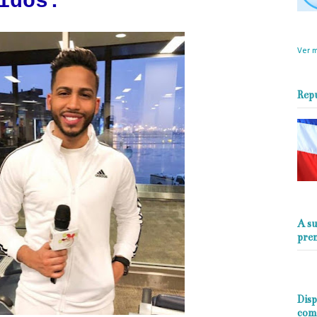
idos.
objet
perio
Ver m
Rep
A su
pre
Disp
com