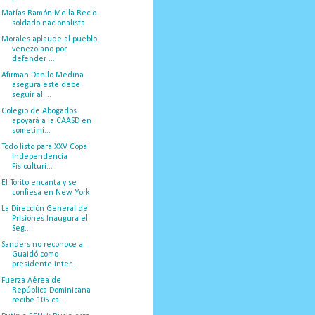
Matías Ramón Mella Recio
soldado nacionalista
Morales aplaude al pueblo
venezolano por
defender ...
Afirman Danilo Medina
asegura este debe
seguir al ...
Colegio de Abogados
apoyará a la CAASD en
sometimi...
Todo listo para XXV Copa
Independencia
Fisiculturi...
El Torito encanta y se
confiesa en New York
La Dirección General de
Prisiones Inaugura el
Seg...
Sanders no reconoce a
Guaidó como
presidente inter...
Fuerza Aérea de
República Dominicana
recibe 105 ca...