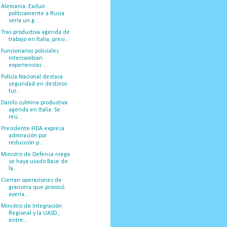
Alemania: Excluir
políticamente a Rusia
sería un g...
Tras productiva agenda de
trabajo en Italia, presi...
Funcionarios policiales
intercambian
experiencias ...
Policía Nacional destaca
seguridad en destinos
tur...
Danilo culmina productiva
agenda en Italia. Se
reú...
Presidente FIDA expresa
admiración por
reducción p...
Ministro de Defensa niega
se haya usado Base de
la...
Cierran operaciones de
grancera que provocó
avería...
Ministro de Integración
Regional y la UASD.,
entre...