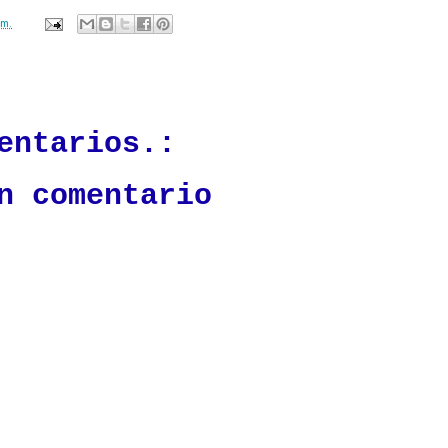
.m.
ación mantendrá políticas estrictas basadas en la objetividad, veracidad
n todo momento.
entarios.:
n comentario