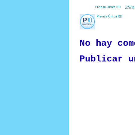
Posted by
Prensa Única RD
at
5:57 p
Prensa Única RD
Nuestro medio de comunic
y criterio periodístico e
No hay com
Publicar u