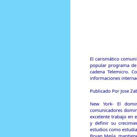
Prensa Única RD
El carismático comuni
popular programa de 
cadena Telemicro. Co
informaciones internac
Publicado Por Jose Za
New York- El domin
comunicadores domini
excelente trabajo en 
y definir su crecimi
estudios como estudia
Bryan Mejía, mantiene