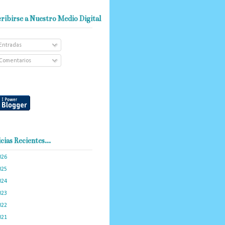
ribirse a Nuestro Medio Digital
Entradas
Comentarios
cias Recientes...
026
(102)
025
(288)
024
(374)
023
(434)
022
(449)
021
(898)