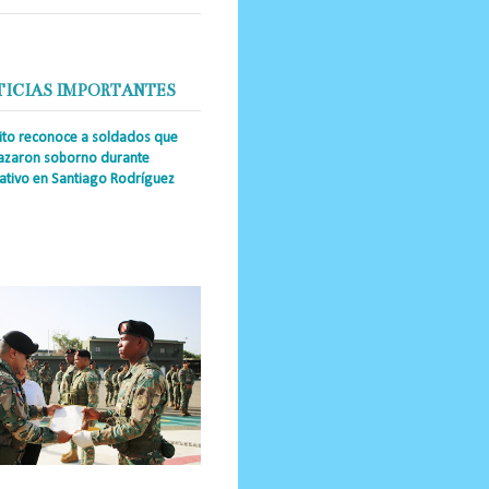
TICIAS IMPORTANTES
cito reconoce a soldados que
azaron soborno durante
ativo en Santiago Rodríguez
a Única RD _Los miembros de la
tución impidieron el ingreso
ular de dinero al país y reafirmaron
u actuación los valore...