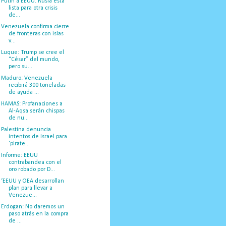
Putin a EEUU: Rusia esta
lista para otra crisis
de...
Venezuela confirma cierre
de fronteras con islas
v...
Luque: Trump se cree el
“César” del mundo,
pero su...
Maduro: Venezuela
recibirá 300 toneladas
de ayuda ...
HAMAS: Profanaciones a
Al-Aqsa serán chispas
de nu...
Palestina denuncia
intentos de Israel para
‘pirate...
Informe: EEUU
contrabandea con el
oro robado por D...
‘EEUU y OEA desarrollan
plan para llevar a
Venezue...
Erdogan: No daremos un
paso atrás en la compra
de ...