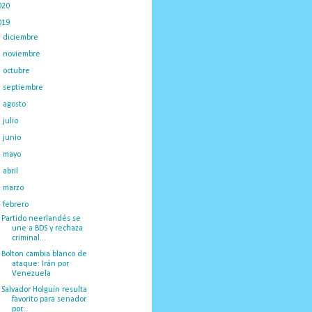
020
(775)
019
(1219)
►
diciembre
(59)
►
noviembre
(91)
►
octubre
(66)
►
septiembre
(1)
►
agosto
(18)
►
julio
(52)
►
junio
(44)
►
mayo
(130)
►
abril
(97)
►
marzo
(138)
▼
febrero
(148)
Partido neerlandés se
une a BDS y rechaza
criminal...
Bolton cambia blanco de
ataque: Irán por
Venezuela
Salvador Holguín resulta
favorito para senador
por...