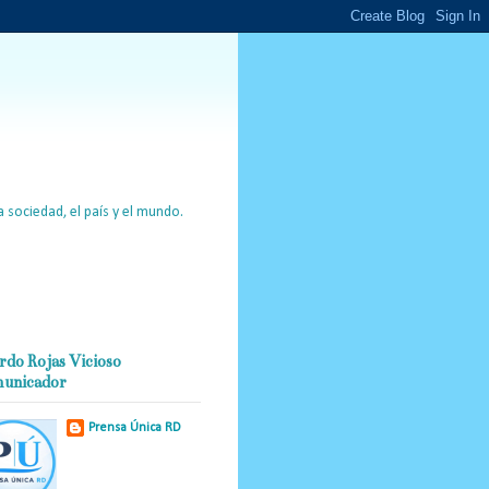
 sociedad, el país y el mundo.
rdo Rojas Vicioso
unicador
Prensa Única RD
Nuestro medio de
comunicación