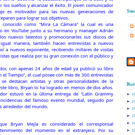
r los sueños y alcanzar el éxito. El joven comunicador
je es motivador para las nuevas generaciones de
Susc
eparen para lograr sus objetivos.
s conocido como “Mira La Cámara” la cual es una
eo en YouTube junto a su hermano y manager Adrián
los nuevos talentos y promocionarles sus discos de
 igual manera, también hacen entrevistas a nuevos
sí a nuevos exponente, recibiendo millares de visitas
istas que realiza por su gran conexión con el público y
dor, con apenas 24 años de edad ya publicó su libro
n el Tiempo”, el cual posee con más de 300 entrevistas
 se destacan artistas y otras personalidades de la
Noti
 este libro, Bryan lo ha logrado en menos de dos años.
dor estuvo en la última entrega de “Latín Grammy
►
2
 incidencias del famoso evento mundial, seguido por
►
2
s alrededor del mundo.
►
2
►
2
ue Bryan Mejía es considerado el corresponsal
►
2
tenimiento del momento en el extranjero. Por su
►
2