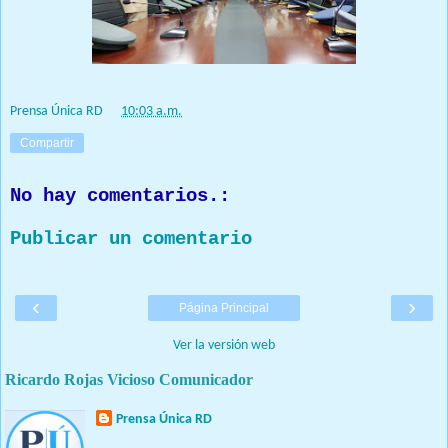
Prensa Única RD
at
10:03 a.m.
Compartir
No hay comentarios.:
Publicar un comentario
‹
›
Página Principal
Ver la versión web
Ricardo Rojas Vicioso Comunicador
Prensa Única RD
Nuestro medio de comunicación mantendrá políticas estrictas