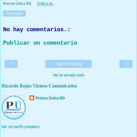
Prensa Única RD
at
3:40 p.m.
Compartir
No hay comentarios.:
Publicar un comentario
‹
›
Página Principal
Ver la versión web
Ricardo Rojas Vicioso Comunicador
Prensa Única RD
Nuestro medio de comunicación mantendrá políticas estrictas
basadas en la objetividad, veracidad y criterio periodístico en
todo momento.
Ver mi perfil completo