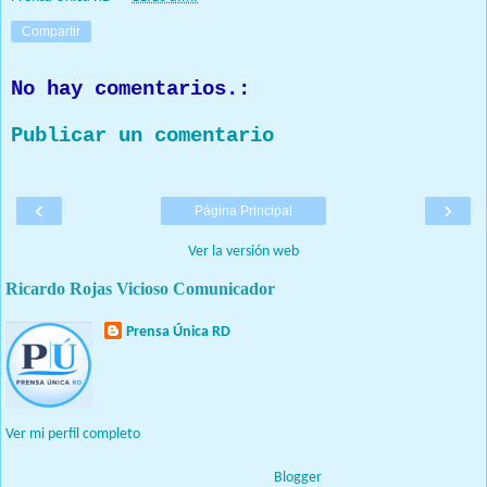
Compartir
No hay comentarios.:
Publicar un comentario
‹
›
Página Principal
Ver la versión web
Ricardo Rojas Vicioso Comunicador
Prensa Única RD
Nuestro medio de comunicación mantendrá políticas estrictas
basadas en la objetividad, veracidad y criterio periodístico en
todo momento.
Ver mi perfil completo
Con tecnología de
Blogger
.