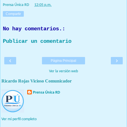
Prensa Única RD
at
12:05 p.m.
Compartir
No hay comentarios.:
Publicar un comentario
‹
›
Página Principal
Ver la versión web
Ricardo Rojas Vicioso Comunicador
Prensa Única RD
Nuestro medio de comunicación mantendrá políticas estrictas
basadas en la objetividad, veracidad y criterio periodístico en
todo momento.
Ver mi perfil completo