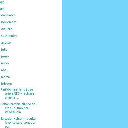
020
(775)
019
(1219)
►
diciembre
(59)
►
noviembre
(91)
►
octubre
(66)
►
septiembre
(1)
►
agosto
(18)
►
julio
(52)
►
junio
(44)
►
mayo
(130)
►
abril
(97)
►
marzo
(138)
▼
febrero
(148)
Partido neerlandés se
une a BDS y rechaza
criminal...
Bolton cambia blanco de
ataque: Irán por
Venezuela
Salvador Holguín resulta
favorito para senador
por...