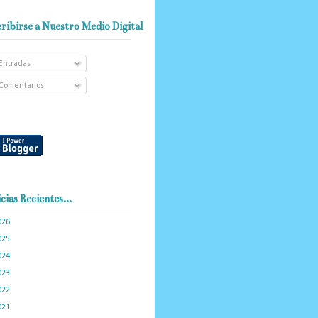
ribirse a Nuestro Medio Digital
Entradas
Comentarios
cias Recientes...
026
(102)
025
(288)
024
(374)
023
(434)
022
(449)
021
(898)