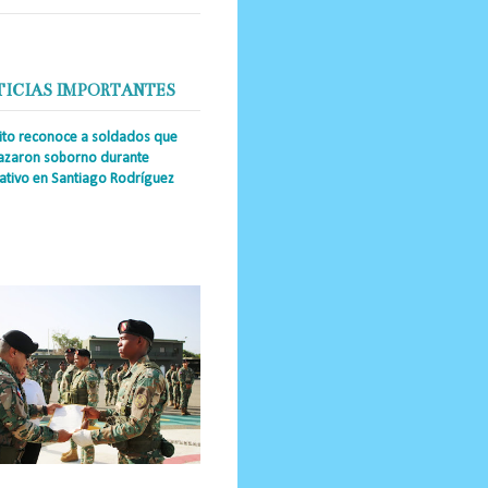
TICIAS IMPORTANTES
cito reconoce a soldados que
azaron soborno durante
ativo en Santiago Rodríguez
a Única RD _Los miembros de la
tución impidieron el ingreso
ular de dinero al país y reafirmaron
u actuación los valore...