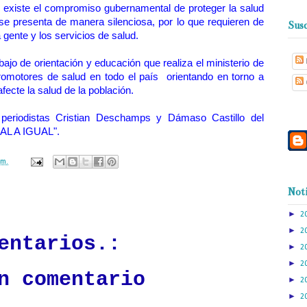
existe el compromiso gubernamental de proteger la salud
se presenta de manera silenciosa, por lo que requieren de
Susc
 gente y los servicios de salud.
abajo de orientación y educación que realiza el ministerio de
promotores de salud en todo el país orientando en torno a
fecte la salud de la población.
 periodistas Cristian Deschamps y Dámaso Castillo del
UAL A IGUAL".
.m.
Noti
ación mantendrá políticas estrictas basadas en la objetividad, veracidad
n todo momento.
►
2
►
2
entarios.:
►
2
►
2
n comentario
►
2
►
2