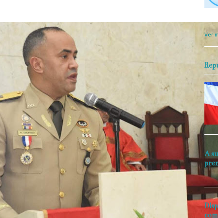
objet
perio
Ver m
Rep
A su
pre
Disp
com