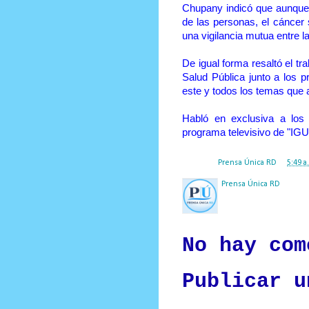
Chupany indicó que aunque 
de las personas, el cáncer 
una vigilancia mutua entre la
De igual forma resaltó el tr
Salud Pública junto a los 
este y todos los temas que a
Habló en exclusiva a los
programa televisivo de "IG
Posted by
Prensa Única RD
at
5:49 a
Prensa Única RD
Nuestro medio de comunic
y criterio periodístico e
No hay com
Publicar u