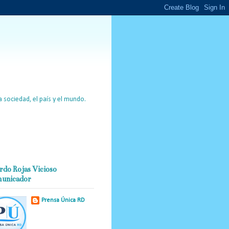
 sociedad, el país y el mundo.
rdo Rojas Vicioso
unicador
Prensa Única RD
Nuestro medio de
comunicación