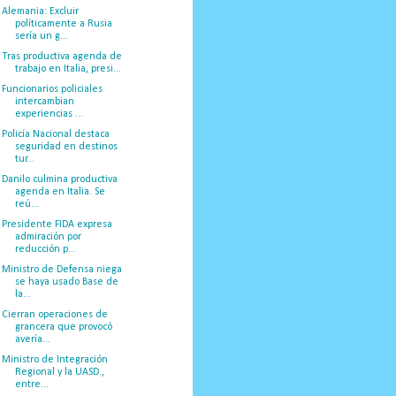
Alemania: Excluir
políticamente a Rusia
sería un g...
Tras productiva agenda de
trabajo en Italia, presi...
Funcionarios policiales
intercambian
experiencias ...
Policía Nacional destaca
seguridad en destinos
tur...
Danilo culmina productiva
agenda en Italia. Se
reú...
Presidente FIDA expresa
admiración por
reducción p...
Ministro de Defensa niega
se haya usado Base de
la...
Cierran operaciones de
grancera que provocó
avería...
Ministro de Integración
Regional y la UASD.,
entre...