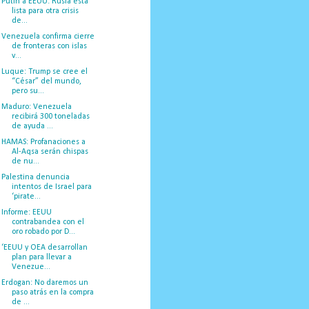
Putin a EEUU: Rusia esta
lista para otra crisis
de...
Venezuela confirma cierre
de fronteras con islas
v...
Luque: Trump se cree el
“César” del mundo,
pero su...
Maduro: Venezuela
recibirá 300 toneladas
de ayuda ...
HAMAS: Profanaciones a
Al-Aqsa serán chispas
de nu...
Palestina denuncia
intentos de Israel para
‘pirate...
Informe: EEUU
contrabandea con el
oro robado por D...
‘EEUU y OEA desarrollan
plan para llevar a
Venezue...
Erdogan: No daremos un
paso atrás en la compra
de ...