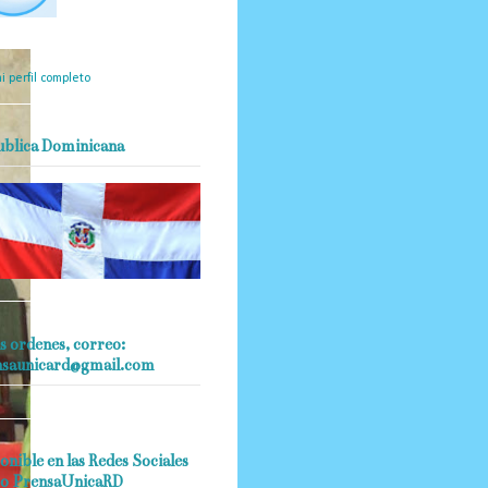
mantendrá políticas
estrictas basadas en la
ividad, veracidad y criterio
dístico en todo momento.
i perfil completo
ublica Dominicana
s ordenes, correo:
nsaunicard@gmail.com
onible en las Redes Sociales
o PrensaUnicaRD