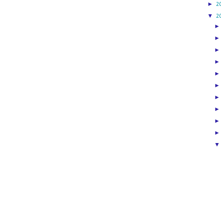
►
2
▼
2