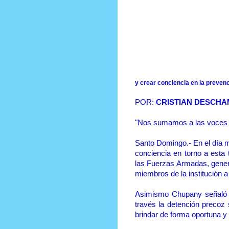
Prensa Única RD
y crear conciencia en la prevenc
POR:
CRISTIAN DESCH
"Nos sumamos a las voces q
Santo Domingo.- En el día mu
conciencia en torno a esta 
las Fuerzas Armadas, gener
miembros de la institución a
Asimismo Chupany señaló q
través la detención preco
brindar de forma oportuna y 