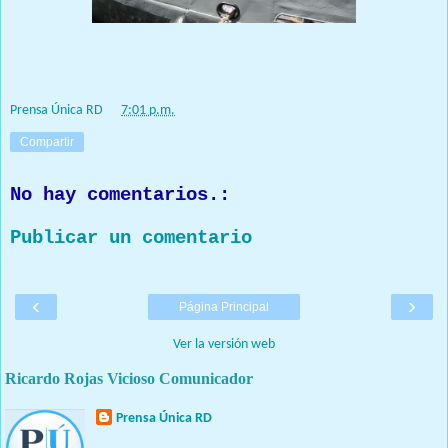
Prensa Única RD
at
7:01 p.m.
Compartir
No hay comentarios.:
Publicar un comentario
‹
›
Página Principal
Ver la versión web
Ricardo Rojas Vicioso Comunicador
Prensa Única RD
Nuestro medio de comunicación mantendrá políticas estrictas