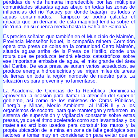
pérdidas de vida humana impredecible por las múltiples
comunidades situadas aguas abajo en todas las zonas de
influencias del río Yacuey por donde bajarán los lodos y
aguas contaminados. Tampoco se podría calcular el
impacto que un derrame de esta magnitud tendría sobre el
río Yuna, en su cuenca media hasta la Bahía de Samaná.
Es preciso señalar, que también en el Municipio de Maimón,
Provincia Monseñor Nouel, la compañía minera Cormidón
opera otra presa de colas en la comunidad Cerro Maimón,
situada aguas arriba de la Presa de Hatillo, donde una
rotura que se produzca tendrá efectos catastróficos sobre
ese importante embalse de agua, el más grande del área
del Caribe. De esta presa se surten varios acueductos, se
produce energía hidroeléctrica y se irrigan miles de tareas
de tierras en toda la región nordeste de nuestro país. La
situación es para prevenir y no lamentarse.
La Academia de Ciencias de la República Dominicana
aprovecha la ocasión para llamar la atención del superior
gobierno, así como de los ministros de Obras Públicas,
Energía y Minas, Medio Ambiente, al INDRHI y a los
organismos de socorro para que mantengan y refuercen un
sistema de supervisión y vigilancia constante sobre estas
presas, ya que el ritmo acelerado como son levantadas y los
materiales arcilloso usados para construir los muros y la
propia ubicación de la mina en zona de falla geológica son
factores a tomar muy en consideración para evitar que en