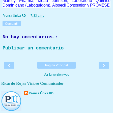
Mamey Pharma, Mead Johnson, Laboratorio Químico
Dominicano (Laboquidom),
Alopecil Corporation y PROMESE.
Prensa Única RD
at
7:33 a.m.
Compartir
No hay comentarios.:
Publicar un comentario
‹
›
Página Principal
Ver la versión web
Ricardo Rojas Vicioso Comunicador
Prensa Única RD
Nuestro medio de comunicación mantendrá políticas estrictas
basadas en la objetividad, veracidad y criterio periodístico en
todo momento.