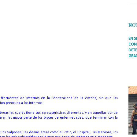
NO
EN S
CONT
ontagiarse y
morir por un brote en
DETE
GRA
o.
Prens
inter
secto
ademá
o
frecuentes de internos en la Penitencieria de la Victoria, sin que las
on preocupa a los internos.
aéreas las cuales tiene sus caracateristicas diferentes, y en aquellas donde
ran las mayor parte de los brotes de enfermedades, que terminan con la
 los Galpones, las demás áreas como el Patio, el Hospital, Las Malvinas, los