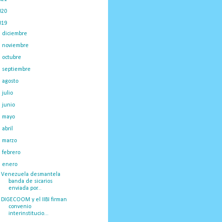
020
(775)
019
(1219)
►
diciembre
(59)
►
noviembre
(91)
►
octubre
(66)
►
septiembre
(1)
►
agosto
(18)
►
julio
(52)
►
junio
(44)
►
mayo
(130)
►
abril
(97)
►
marzo
(138)
►
febrero
(148)
▼
enero
(375)
Venezuela desmantela
banda de sicarios
enviada por...
DIGECOOM y el IIBI firman
convenio
interinstitucio...