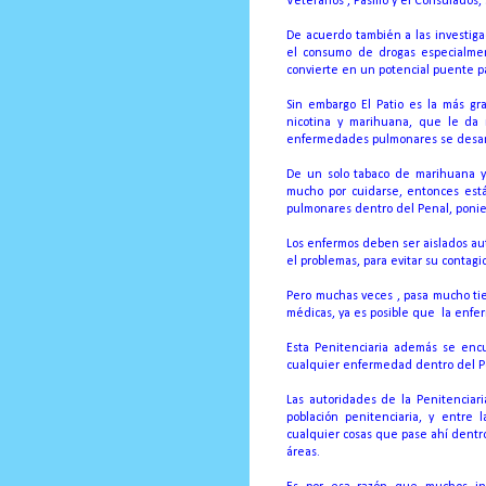
Veteranos , Pasillo y el Consulados,
De acuerdo también a las investiga
el consumo de drogas especialmen
convierte en un potencial puente p
Sin embargo El Patio es la más gr
nicotina y marihuana, que le da 
enfermedades pulmonares se desarr
De un solo tabaco de marihuana y 
mucho por cuidarse, entonces est
pulmonares dentro del Penal, ponie
Los enfermos deben ser aislados au
el problemas, para evitar su contagi
Pero muchas veces , pasa mucho ti
médicas, ya es posible que
la enfe
Esta Penitenciaria además se en
cualquier enfermedad dentro del Pen
Las autoridades de la Penitenciar
población penitenciaria, y entre
cualquier cosas que pase ahí dentro
áreas.