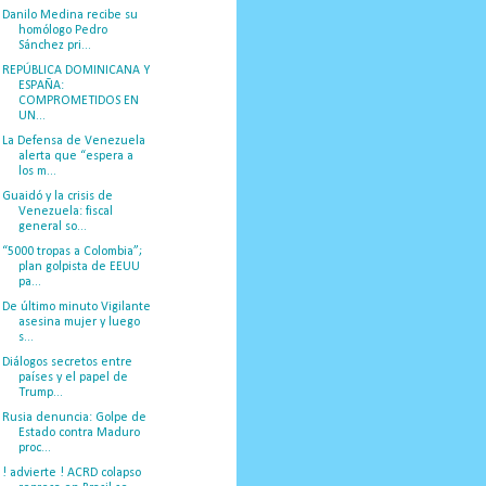
Danilo Medina recibe su
homólogo Pedro
Sánchez pri...
REPÚBLICA DOMINICANA Y
ESPAÑA:
COMPROMETIDOS EN
UN...
La Defensa de Venezuela
alerta que “espera a
los m...
Guaidó y la crisis de
Venezuela: fiscal
general so...
“5000 tropas a Colombia”;
plan golpista de EEUU
pa...
De último minuto Vigilante
asesina mujer y luego
s...
Diálogos secretos entre
países y el papel de
Trump...
Rusia denuncia: Golpe de
Estado contra Maduro
proc...
! advierte ! ACRD colapso