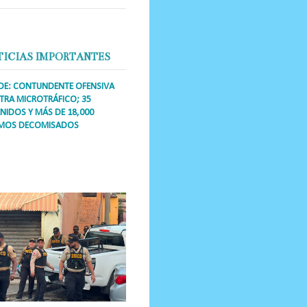
TICIAS IMPORTANTES
DE: CONTUNDENTE OFENSIVA
RA MICROTRÁFICO; 35
NIDOS Y MÁS DE 18,000
MOS DECOMISADOS
a Única RD Los operativos de
dicción abarcaron a más de 25
res de esa demarcación, donde
s se confiscaron armas, dinero,...