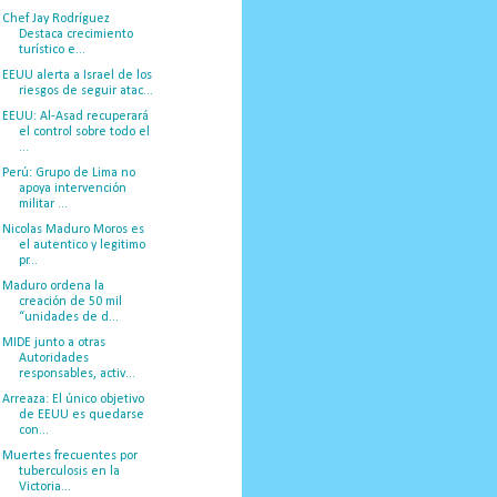
Chef Jay Rodríguez
Destaca crecimiento
turístico e...
EEUU alerta a Israel de los
riesgos de seguir atac...
EEUU: Al-Asad recuperará
el control sobre todo el
...
Perú: Grupo de Lima no
apoya intervención
militar ...
Nicolas Maduro Moros es
el autentico y legitimo
pr...
Maduro ordena la
creación de 50 mil
“unidades de d...
MIDE junto a otras
Autoridades
responsables, activ...
Arreaza: El único objetivo
de EEUU es quedarse
con...
Muertes frecuentes por
tuberculosis en la
Victoria...