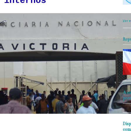
 internos
objet
perio
Ver m
Rep
A su
pre
Disp
com
rio