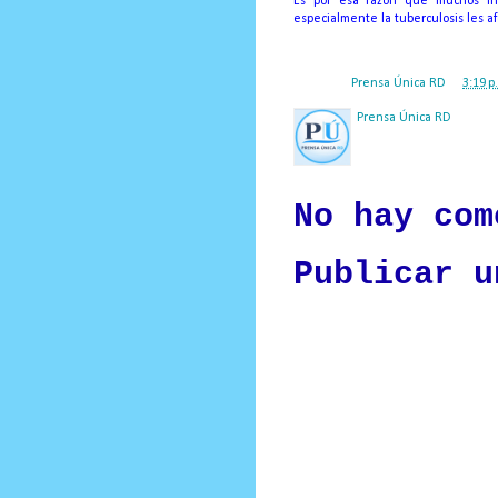
Es por esa razón que muchos in
especialmente la tuberculosis les a
Posted by
Prensa Única RD
at
3:19 p
Prensa Única RD
Nuestro medio de comunic
y criterio periodístico e
No hay com
Publicar u