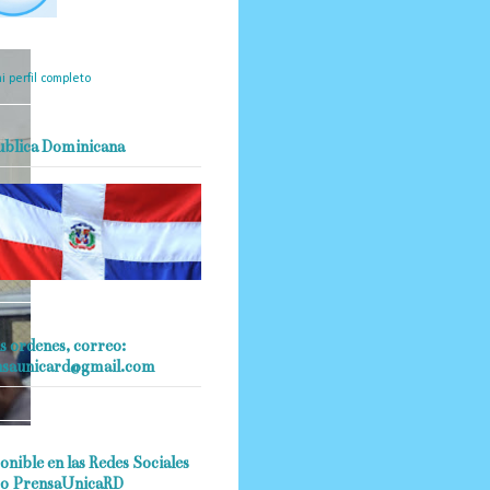
mantendrá políticas
estrictas basadas en la
ividad, veracidad y criterio
dístico en todo momento.
i perfil completo
ublica Dominicana
s ordenes, correo:
nsaunicard@gmail.com
onible en las Redes Sociales
o PrensaUnicaRD