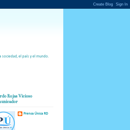
 sociedad, el país y el mundo.
rdo Rojas Vicioso
unicador
Prensa Única RD
Nuestro medio de
comunicación