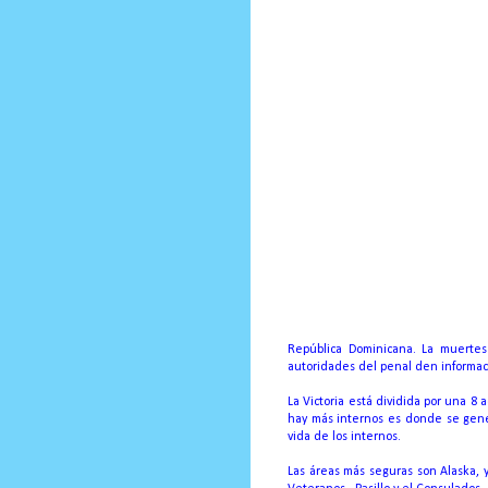
Prensa Única RD
Internos
temen c
cualquier moment
Por Ricardo Rojas vicios
República Dominicana. La muertes 
autoridades del penal den informaci
La Victoria está dividida por una 8 
hay más internos es donde se gene
vida de los internos.
Las áreas más seguras son Alaska, y