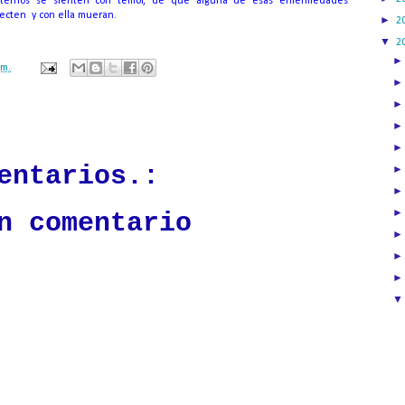
ternos se sienten con temor, de que alguna de esas enfermedades
fecten
y con ella mueran.
►
2
▼
2
.m.
ación mantendrá políticas estrictas basadas en la objetividad, veracidad
n todo momento.
entarios.:
n comentario