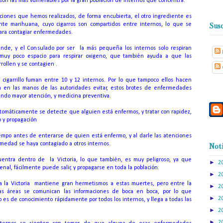
 son las más vulnerables por la gran población de internos que concentra.
ciones que hemos realizados, de forma encubierta, el otro ingrediente es
Susc
te marihuana, cuyo cigarros son compartidos entre internos, lo que se
ara contagiar enfermedades.
ande, y el Consulado por ser
la más pequeña los internos solo respiran
muy poco espacio para respirar oxigeno, que también ayuda a que las
ollen y se contagien .
cigarrillo fuman entre 10 y 12 internos. Por lo que tampoco ellos hacen
á en las manos de las autoridades evitar, estos brotes de enfermedades
ndo mayor atención, y medicina preventiva.
tomáticamente se detecte que alguien está enfermos, y tratar con rapidez,
o y propagación
empo antes de enterarse de quien está enfermo, y al darle las atenciones
rmedad se haya contagiado a otros internos.
Noti
cuentra dentro de
la Victoria, lo que también, es muy peligroso, ya que
►
2
al, fácilmente puede salir, y propagarse en toda la población.
►
2
ia la Victoria mantiene gran hermetismos a estas muertes, pero entre la
►
2
 las áreas se comunican las informaciones de boca en boca, por lo que
►
2
 es de conocimiento rápidamente por todos los internos, y llega a todas las
►
2
►
2