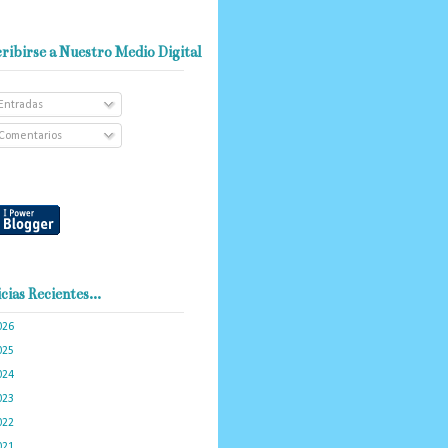
ribirse a Nuestro Medio Digital
Entradas
Comentarios
cias Recientes...
026
(101)
025
(288)
024
(374)
023
(434)
022
(449)
021
(898)