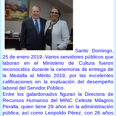
Santo Domingo,
25 de enero 2019.-Varios servidores públicos que
laboran en el Ministerio de Cultura fueron
reconocidos durante la ceremonia de entrega de
la Medalla al Mérito 2019, por las excelentes
calificaciones en la evaluación del desempeño
laboral del Servidor Público.
Entre los galardonados figuran la Directora de
Recursos Humanos del MINC Celeste Milagros
Peralta, quien tiene 29 años en la administración
pública, así como Leopoldo Pérez, con 26 años