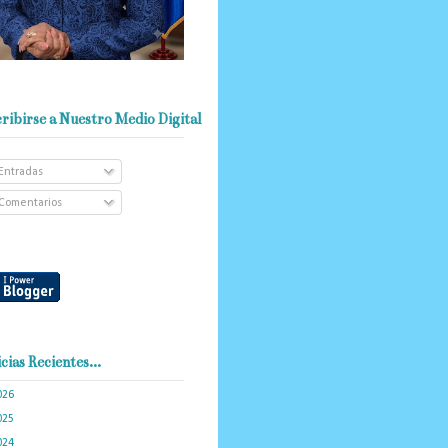
ribirse a Nuestro Medio Digital
Entradas
Comentarios
cias Recientes...
026
(103)
025
(288)
024
(374)