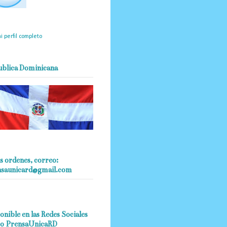
mantendrá políticas
estrictas basadas en la
ividad, veracidad y criterio
dístico en todo momento.
i perfil completo
ublica Dominicana
s ordenes, correo:
nsaunicard@gmail.com
onible en las Redes Sociales
o PrensaUnicaRD