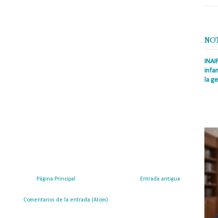
NO
INAI
infan
la ge
Prens
Rodrí
es la
Nacio
Página Principal
Entrada antigua
ribirse a:
Comentarios de la entrada (Atom)