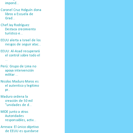
impond...
Coronel Cruz Holguín dona
libros a Escuela de
Grad...
Chef Jay Rodríguez
Destaca crecimiento
turístico e...
EEUU alerta a Israel de los
riesgos de seguir atac...
EEUU: Al-Asad recuperará
el control sobre todo el
...
Perú: Grupo de Lima no
apoya intervención
militar ...
Nicolas Maduro Moros es
el autentico y legitimo
pr...
Maduro ordena la
creación de 50 mil
“unidades de d...
MIDE junto a otras
Autoridades
responsables, activ...
Arreaza: El único objetivo
de EEUU es quedarse