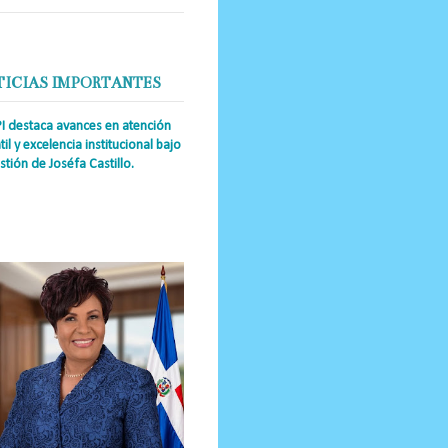
TICIAS IMPORTANTES
PI destaca avances en atención
til y excelencia institucional bajo
stión de Joséfa Castillo.
a Única RD Josefa Castillo
guez (también referida como Joséfa)
 directora ejecutiva del Instituto
nal de Atención Integr...