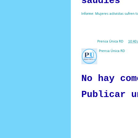
saudíes
Informe: Mujeres activistas sufren t
destacadas, encarceladas por sus c
Prensa Única RD
Posted by
Prensa Única RD
at
10:40 
Prensa Única RD
Nuestro medio de comunic
y criterio periodístico e
No hay com
Publicar u