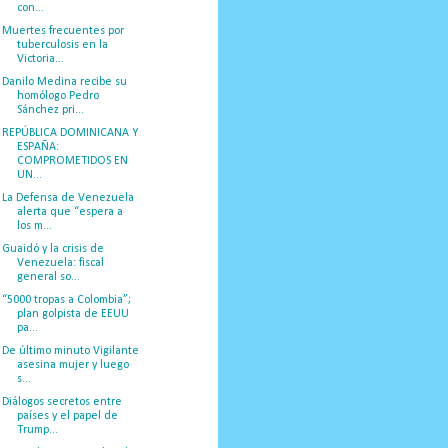
con...
Muertes frecuentes por
tuberculosis en la
Victoria...
Danilo Medina recibe su
homólogo Pedro
Sánchez pri...
REPÚBLICA DOMINICANA Y
ESPAÑA:
COMPROMETIDOS EN
UN...
La Defensa de Venezuela
alerta que “espera a
los m...
Guaidó y la crisis de
Venezuela: fiscal
general so...
“5000 tropas a Colombia”;
plan golpista de EEUU
pa...
De último minuto Vigilante
asesina mujer y luego
s...
Diálogos secretos entre
países y el papel de
Trump...