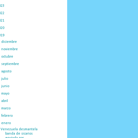
023
(434)
022
(449)
021
(898)
020
(775)
019
(1219)
►
diciembre
(59)
►
noviembre
(91)
►
octubre
(66)
►
septiembre
(1)
►
agosto
(18)
►
julio
(52)
►
junio
(44)
►
mayo
(130)
►
abril
(97)
►
marzo
(138)
►
febrero
(148)
▼
enero
(375)
Venezuela desmantela
banda de sicarios
enviada por...