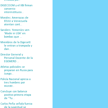
DIGECOOM y el IIBI firman
convenio
interinstitucio...
Morales: Amenazas de
EEUU a Venezuela
atentan cont...
Sanders: Yemeníes ven
‘Made in USA’ en
bombas que ...
Miembros de la Digesett
le entran a trompada y
dan...
Director General y
Personal Docente de la
EGEMERD ...
Atletas policiales se
preparan en Rusia para
Juego...
Policía Nacional apresa a
tres hombres por
microtr...
Concluye con balance
positivo primera etapa
de “Tu...
Carlos Peña señala fuerza
de la juventud se