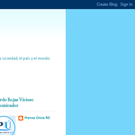
 sociedad, el país y el mundo.
rdo Rojas Vicioso
unicador
Prensa Única RD
Nuestro medio de
comunicación