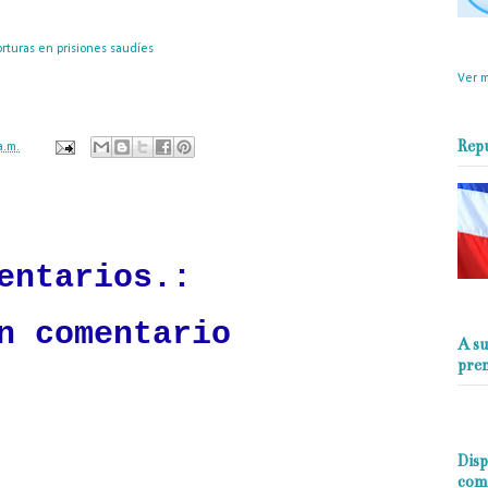
objet
orturas en prisiones saudíes
: El régimen de Arabia Saudí tortura a mujeres
perio
ríticas, ha informado este domingo un diario estadounidense.
Ver m
Rep
a.m.
ación mantendrá políticas estrictas basadas en la objetividad, veracidad
n todo momento.
entarios.:
n comentario
A su
pre
Disp
com