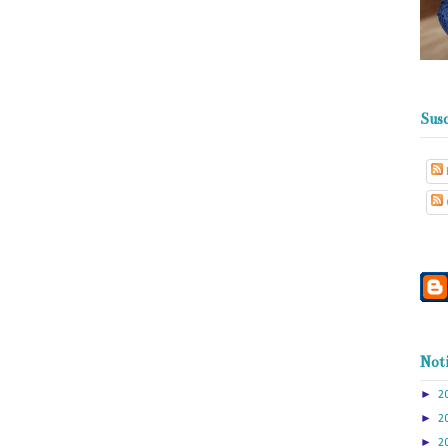
Susc
Noti
►
2
►
2
►
2