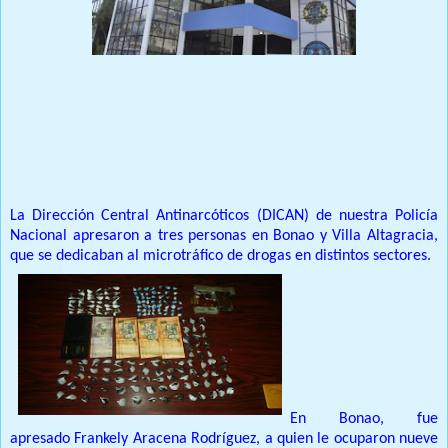
Prensa Única RD
La Dirección Central Antinarcóticos (DICAN) de nuestra Policía
Nacional apresaron a tres personas en Bonao y Villa Altagracia,
que se dedicaban al microtráfico de drogas en distintos sectores.
En Bonao, fue
apresado Frankely Aracena Rodríguez, a quien le ocuparon nueve