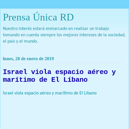
Prensa Única RD
Nuestro interés estará enmarcado en realizar un trabajo
tomando en cuenta siempre los mejores intereses de la sociedad,
el país y el mundo.
lunes, 28 de enero de 2019
Israel viola espacio aéreo y
marítimo de El Líbano
Israel viola espacio aéreo y marítimo de El Líbano
: Los cazas y los
barcos militares del ejército del régimen de Israel ingresaron el
domingo ilegalmente en el espacio aéreo y marítimo de
El Líbano.
Prensa Única RD