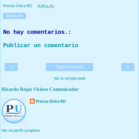
Prensa Única RD
at
4:44 a.m.
Compartir
No hay comentarios.:
Publicar un comentario
‹
›
Página Principal
Ver la versión web
Ricardo Rojas Vicioso Comunicador
Prensa Única RD
Nuestro medio de comunicación mantendrá políticas estrictas
basadas en la objetividad, veracidad y criterio periodístico en
todo momento.
Ver mi perfil completo