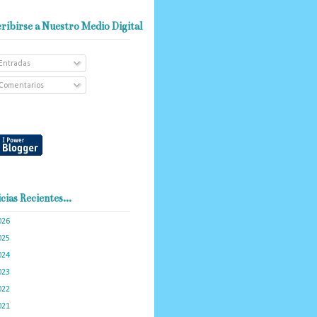
ribirse a Nuestro Medio Digital
Entradas
Comentarios
cias Recientes...
026
(102)
025
(288)
024
(374)
023
(434)
022
(449)
021
(898)