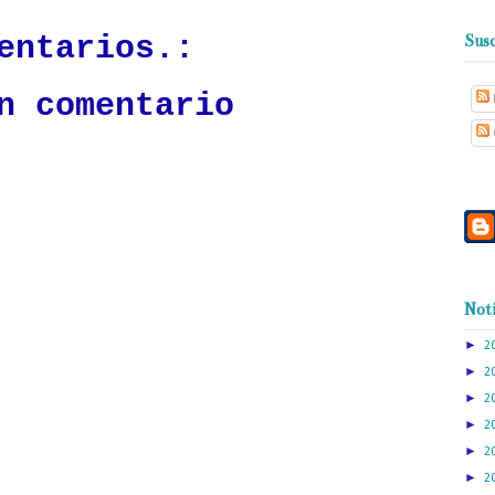
entarios.:
Susc
n comentario
Noti
►
2
►
2
►
2
►
2
►
2
►
2