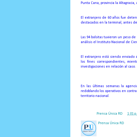
Punta Cana, provincia la Altagracia,
El extranjero de 60 años fue dete
destacados en la terminal, antes de
Las 94 bolsitas tuvieron un peso de
análisis el Instituto Nacional de Cie
El extranjero está siendo enviado a
los fines correspondientes, mien
investigaciones en relación al caso.
En las últimas semanas la agenci
redoblando los operativos en contra 
territorio nacional.
Posted by
Prensa Única RD
at
1:01 p
Prensa Única RD
Nuestro medio de comunic
y criterio periodístico e