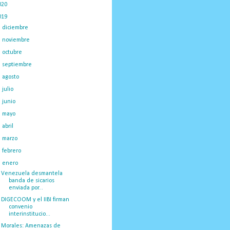
020
(775)
019
(1219)
►
diciembre
(59)
►
noviembre
(91)
►
octubre
(66)
►
septiembre
(1)
►
agosto
(18)
►
julio
(52)
►
junio
(44)
►
mayo
(130)
►
abril
(97)
►
marzo
(138)
►
febrero
(148)
▼
enero
(375)
Venezuela desmantela
banda de sicarios
enviada por...
DIGECOOM y el IIBI firman
convenio
interinstitucio...
Morales: Amenazas de