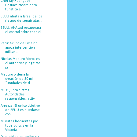
Chef Jay Rodríguez
Destaca crecimiento
turístico e...
EEUU alerta a Israel de los
riesgos de seguir atac...
EEUU: Al-Asad recuperará
el control sobre todo el
...
Perú: Grupo de Lima no
apoya intervención
militar ...
Nicolas Maduro Moros es
el autentico y legitimo
pr...
Maduro ordena la
creación de 50 mil
“unidades de d...
MIDE junto a otras
Autoridades
responsables, activ...
Arreaza: El único objetivo
de EEUU es quedarse
con...
Muertes frecuentes por
tuberculosis en la
Victoria...
Danilo Medina recibe su