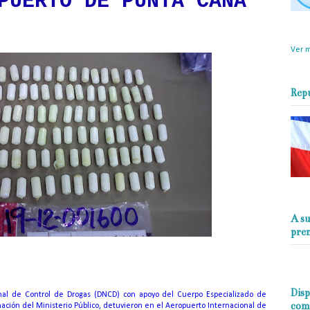
PUERTO DE PUNTA CANA
objet
perio
Ver m
Rep
A su
pre
Disp
onal de Control de Drogas (DNCD) con apoyo del Cuerpo Especializado de
com
nación del Ministerio Público, detuvieron en el Aeropuerto Internacional de