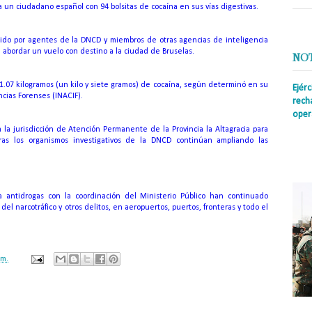
 a un ciudadano español con 94 bolsitas de cocaína en sus vías digestivas.
nido por agentes de la DNCD y miembros de otras agencias de inteligencia
 abordar un vuelo con destino a la ciudad de Bruselas.
NO
 1.07 kilogramos (un kilo y siete gramos) de cocaína, según determinó en su
Ejér
ncias Forenses (INACIF).
rech
oper
 la jurisdicción de Atención Permanente de la Provincia la Altagracia para
Prens
tras los organismos investigativos de la DNCD continúan ampliando las
insti
irreg
con s
a antidrogas con la coordinación del Ministerio Público han continuado
del narcotráfico y otros delitos, en aeropuertos, puertos, fronteras y todo el
.m.
ación mantendrá políticas estrictas basadas en la objetividad, veracidad
n todo momento.