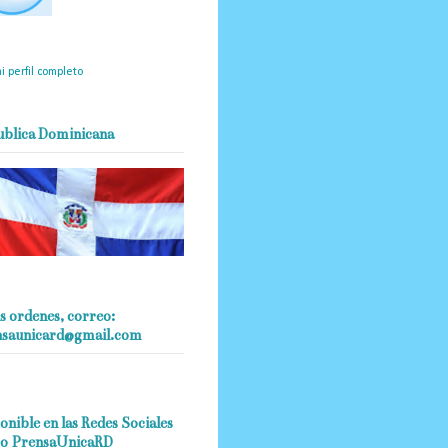
mantendrá políticas
estrictas basadas en la
ividad, veracidad y criterio
dístico en todo momento.
i perfil completo
ublica Dominicana
s ordenes, correo:
nsaunicard@gmail.com
onible en las Redes Sociales
o PrensaUnicaRD