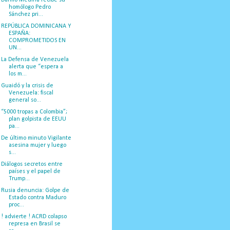
homólogo Pedro
Sánchez pri...
REPÚBLICA DOMINICANA Y
ESPAÑA:
COMPROMETIDOS EN
UN...
La Defensa de Venezuela
alerta que “espera a
los m...
Guaidó y la crisis de
Venezuela: fiscal
general so...
“5000 tropas a Colombia”;
plan golpista de EEUU
pa...
De último minuto Vigilante
asesina mujer y luego
s...
Diálogos secretos entre
países y el papel de
Trump...
Rusia denuncia: Golpe de
Estado contra Maduro
proc...
! advierte ! ACRD colapso
represa en Brasil se