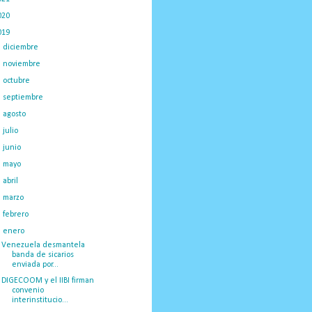
020
(775)
019
(1219)
►
diciembre
(59)
►
noviembre
(91)
►
octubre
(66)
►
septiembre
(1)
►
agosto
(18)
►
julio
(52)
►
junio
(44)
►
mayo
(130)
►
abril
(97)
►
marzo
(138)
►
febrero
(148)
▼
enero
(375)
Venezuela desmantela
banda de sicarios
enviada por...
DIGECOOM y el IIBI firman
convenio
interinstitucio...