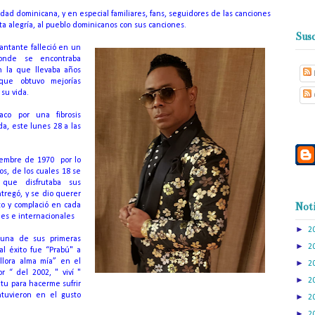
iedad dominicana, y en especial familiares, fans, seguidores de las canciones
ta alegría, al pueblo dominicanos con sus canciones.
Susc
antante falleció en un
donde se encontraba
 la que llevaba años
ue obtuvo mejorías
su vida.
co por una fibrosis
da, este lunes 28 a las
viembre de 1970
por lo
s, de los cuales 18 se
que disfrutaba sus
tregó, y se dio querer
Noti
to y complació en cada
es e internacionales
►
2
 una de sus primeras
►
2
al éxito fue “Prabú" a
llora alma mía” en el
►
2
 “ del 2002, " viví "
►
2
 tu para hacerme sufrir
tuvieron en el gusto
►
2
►
2