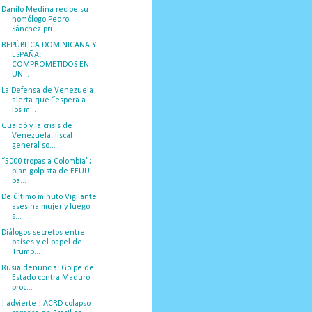
Danilo Medina recibe su
homólogo Pedro
Sánchez pri...
REPÚBLICA DOMINICANA Y
ESPAÑA:
COMPROMETIDOS EN
UN...
La Defensa de Venezuela
alerta que “espera a
los m...
Guaidó y la crisis de
Venezuela: fiscal
general so...
“5000 tropas a Colombia”;
plan golpista de EEUU
pa...
De último minuto Vigilante
asesina mujer y luego
s...
Diálogos secretos entre
países y el papel de
Trump...
Rusia denuncia: Golpe de
Estado contra Maduro
proc...
! advierte ! ACRD colapso