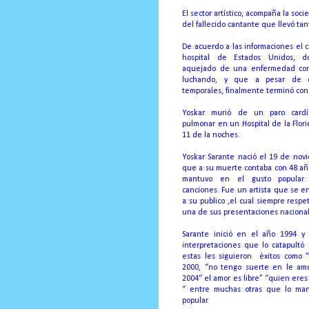
El sector artístico, acompaña la soc
del fallecido cantante que llevó tan
De acuerdo a las informaciones el c
hospital de Estados Unidos, 
aquejado de una enfermedad con
luchando, y que a pesar de q
temporales, finalmente terminó con 
Yoskar murió de un paro cardía
pulmonar en un Hospital de la Flori
11 de la noches.
Yoskar Sarante nació el 19 de no
que a su muerte contaba con 48 año
mantuvo en el gusto popular 
canciones. Fue un artista que se en
a su publico ,el cual siempre respe
una de sus presentaciones nacional
Sarante inició en el año 1994 y
interpretaciones que lo catapultó 
estas les siguieron
éxitos como “
2000, “no tengo suerte en le amor
2004“ el amor es libre” “quien eres
“ entre muchas otras que lo man
popular.