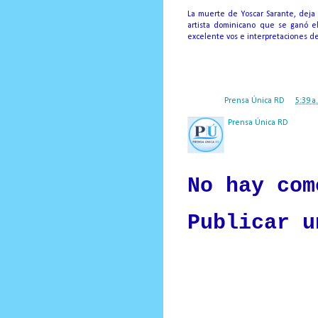
La muerte de Yoscar Sarante, deja
artista dominicano que se ganó e
excelente vos e interpretaciones 
Posted by
Prensa Única RD
at
5:39 a
Prensa Única RD
Nuestro medio de comunic
y criterio periodístico e
No hay com
Publicar u