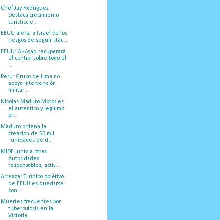
Chef Jay Rodríguez
Destaca crecimiento
turístico e...
EEUU alerta a Israel de los
riesgos de seguir atac...
EEUU: Al-Asad recuperará
el control sobre todo el
...
Perú: Grupo de Lima no
apoya intervención
militar ...
Nicolas Maduro Moros es
el autentico y legitimo
pr...
Maduro ordena la
creación de 50 mil
“unidades de d...
MIDE junto a otras
Autoridades
responsables, activ...
Arreaza: El único objetivo
de EEUU es quedarse
con...
Muertes frecuentes por
tuberculosis en la
Victoria...