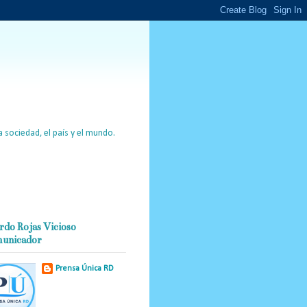
 sociedad, el país y el mundo.
rdo Rojas Vicioso
unicador
Prensa Única RD
Nuestro medio de
comunicación