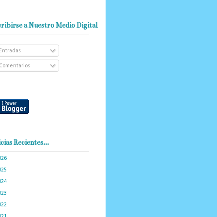
ribirse a Nuestro Medio Digital
Entradas
Comentarios
cias Recientes...
026
(101)
025
(288)
024
(374)
023
(434)
022
(449)
021
(898)