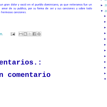
 un gran dolor y vació en el pueblo dominicano, ya que reiteramos fue un
►
2
l amor de su publico, por su forma de ser y sus canciones y sobre todo
▼
2
de hermosas
canciones.
.m.
ación mantendrá políticas estrictas basadas en la objetividad, veracidad
n todo momento.
entarios.:
n comentario