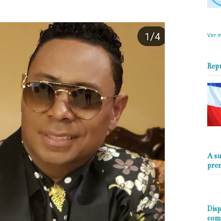
objet
perio
Ver m
Rep
A su
pre
Disp
com