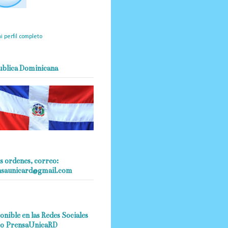
mantendrá políticas
estrictas basadas en la
ividad, veracidad y criterio
dístico en todo momento.
i perfil completo
ublica Dominicana
s ordenes, correo:
nsaunicard@gmail.com
onible en las Redes Sociales
o PrensaUnicaRD