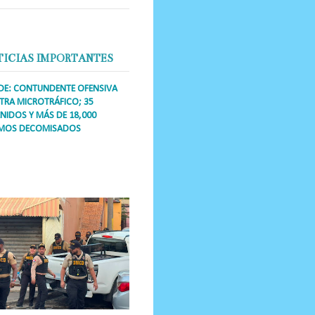
TICIAS IMPORTANTES
DE: CONTUNDENTE OFENSIVA
RA MICROTRÁFICO; 35
NIDOS Y MÁS DE 18,000
MOS DECOMISADOS
a Única RD Los operativos de
dicción abarcaron a más de 25
res de esa demarcación, donde
s se confiscaron armas, dinero,...