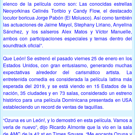
elenco de la película como son: Las conocidas estrellas
Neoyorkinas Celinés Toribio y Candy Flow, el destacado
locutor boricua Jorge Pabón (El Molusco). Así como también
las actuaciones de Jaime Mayol, Stephany Liriano, Anyelina
Sánchez, y los salseros Alex Matos y Víctor Manuelle,
ambos con participaciones especiales y temas dentro del
soundtrack oficial”.
Que León! Se estrenó el pasado viernes 25 de enero en los
Estados Unidos, con gran entusiasmo, generando muchas
expectativas alrededor del carismático artista. La
entretenida comedia es considerada la película latina más
esperada del 2019, y se está viendo en 15 Estados de la
nación, 35 ciudades y en 73 salas, considerado un estreno
histórico para una película Dominicana presentada en USA
estableciendo un record de ventas de taquillas.
“Ozuna es un León!, y lo demostró en esta película. Vamos a
verla de nuevo”, dijo Ricardo Almonte que la vio en la sala
de AMC de la 42 st en Times Square. “Me encanta Ozuna y