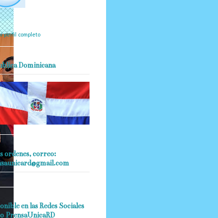
mantendrá políticas
estrictas basadas en la
ividad, veracidad y criterio
dístico en todo momento.
i perfil completo
ublica Dominicana
s ordenes, correo:
nsaunicard@gmail.com
onible en las Redes Sociales
o PrensaUnicaRD