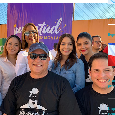
objet
perio
Ver m
Rep
A su
pre
Disp
com