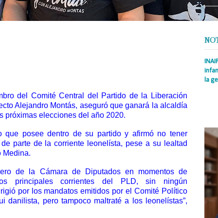
NO
INAI
infan
la ge
bro del Comité Central del Partido de la Liberación
Prens
Rodrí
ecto Alejandro Montás, aseguró que ganará la alcaldía
es la
las próximas elecciones del año 2020.
Nacio
 que posee dentro de su partido y afirmó no tener
e parte de la corriente leonelísta, pese a su lealtad
lo Medina.
cero de la Cámara de Diputados en momentos de
os principales corrientes del PLD, sin ningún
rigió por los mandatos emitidos por el Comité Político
ui danilista, pero tampoco maltraté a los leonelístas”,