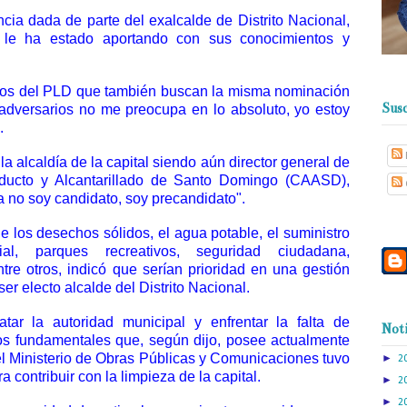
ncia dada de parte del exalcalde de Distrito Nacional,
 le ha estado aportando con sus conocimientos y
ros del PLD que también buscan la misma nominación
Susc
e adversarios no me preocupa en lo absoluto, yo estoy
”.
a alcaldía de la capital siendo aún director general de
educto y Alcantarillado de Santo Domingo (CAASD),
a no soy candidato, soy precandidato".
e los desechos sólidos, el agua potable, el suministro
vial, parques recreativos, seguridad ciudadana,
tre otros, indicó que serían prioridad en una gestión
ser electo alcalde del Distrito Nacional.
atar la autoridad municipal y enfrentar la falta de
Noti
cios fundamentales que, según dijo, posee actualmente
e el Ministerio de Obras Públicas y Comunicaciones tuvo
►
2
 contribuir con la limpieza de la capital.
►
2
►
2