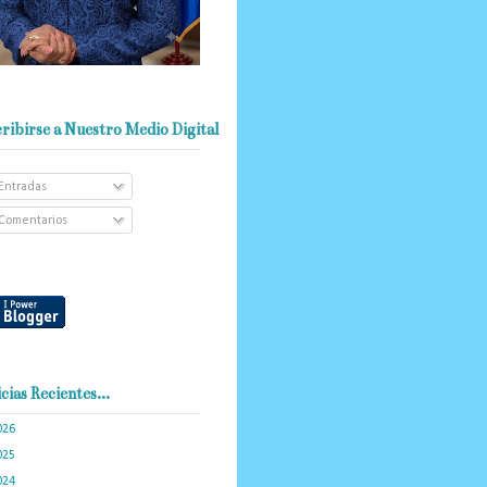
ribirse a Nuestro Medio Digital
Entradas
Comentarios
cias Recientes...
026
(103)
025
(288)
024
(374)