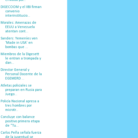
DIGECOOM y el IIBI firman
convenio
interinstitucio...
Morales: Amenazas de
EEUU a Venezuela
atentan cont...
Sanders: Yemeníes ven
‘Made in USA’ en
bombas que ...
Miembros de la Digesett
le entran a trompada y
dan...
Director General y
Personal Docente de la
EGEMERD ...
Atletas policiales se
preparan en Rusia para
Juego...
Policía Nacional apresa a
tres hombres por
microtr...
Concluye con balance
positivo primera etapa
de “Tu...
Carlos Peña señala fuerza
de la juventud se