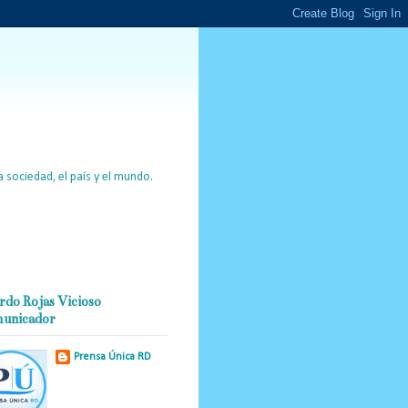
 sociedad, el país y el mundo.
rdo Rojas Vicioso
unicador
Prensa Única RD
Nuestro medio de
comunicación