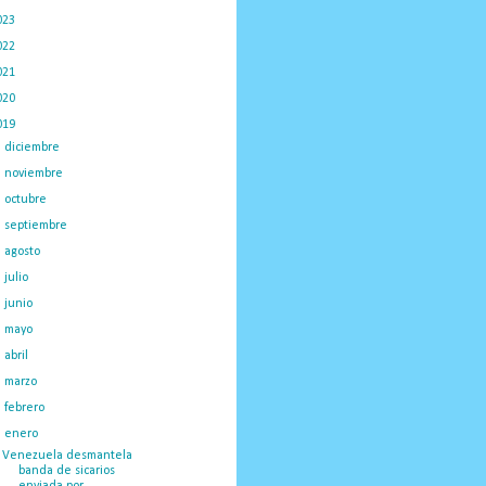
023
(434)
022
(449)
021
(898)
020
(775)
019
(1219)
►
diciembre
(59)
►
noviembre
(91)
►
octubre
(66)
►
septiembre
(1)
►
agosto
(18)
►
julio
(52)
►
junio
(44)
►
mayo
(130)
►
abril
(97)
►
marzo
(138)
►
febrero
(148)
▼
enero
(375)
Venezuela desmantela
banda de sicarios
enviada por...