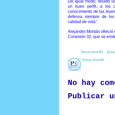
De igual modo, resaltó l
un buen perfil, a los 
conocimiento de las leye
defensa siempre de lo
calidad de vida".
Alejandro Montás ofreció 
Conexión 32, que se emite
Posted by
Prensa Única RD
at
12:51 
Prensa Única RD
Nuestro medio de comunic
y criterio periodístico e
No hay com
Publicar u