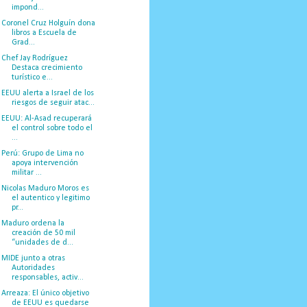
impond...
Coronel Cruz Holguín dona
libros a Escuela de
Grad...
Chef Jay Rodríguez
Destaca crecimiento
turístico e...
EEUU alerta a Israel de los
riesgos de seguir atac...
EEUU: Al-Asad recuperará
el control sobre todo el
...
Perú: Grupo de Lima no
apoya intervención
militar ...
Nicolas Maduro Moros es
el autentico y legitimo
pr...
Maduro ordena la
creación de 50 mil
“unidades de d...
MIDE junto a otras
Autoridades
responsables, activ...
Arreaza: El único objetivo
de EEUU es quedarse