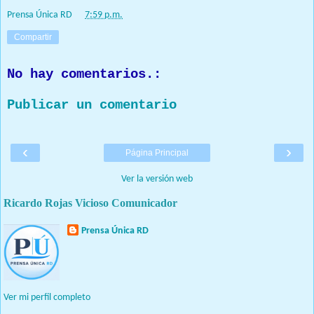
о
Prensa Única RD
at
7:59 p.m.
р
м
Compartir
а
ц
No hay comentarios.:
и
я
Publicar un comentario
о
р
е
‹
›
Página Principal
к
л
Ver la versión web
а
Ricardo Rojas Vicioso Comunicador
м
е
Prensa Única RD
в
Nuestro medio de comunicación mantendrá políticas estrictas
Т
basadas en la objetividad, veracidad y criterio periodístico en
в
todo momento.
и
Ver mi perfil completo
т