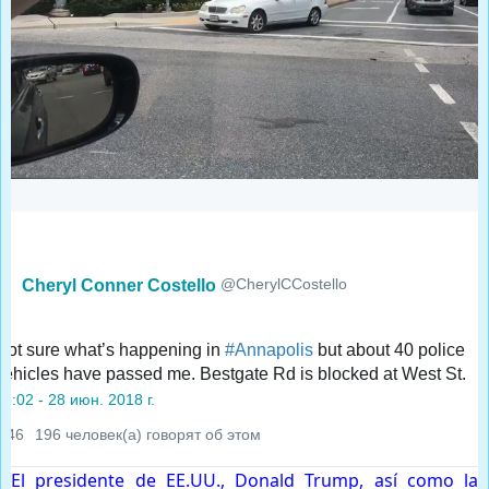
@CherylCCostello
Cheryl Conner Costello
Not sure what’s happening in 
#
Annapolis
 but about 40 police 
vehicles have passed me. Bestgate Rd is blocked at West St.
15:02 - 28 июн. 2018 г.
246
196 человек(а) говорят об этом
El presidente de EE.UU., Donald Trump, así como la