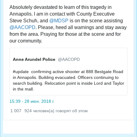
Absolutely devastated to learn of this tragedy in 
Annapolis. I am in contact with County Executive 
Steve Schuh, and 
@
MDSP
 is on the scene assisting 
@
AACOPD
. Please, heed all warnings and stay away 
from the area. Praying for those at the scene and for 
our community.
Anne Arundel Police
✔
@AACOPD
#
update
  confirming active shooter at 888 Bestgate Road 
in Annapolis. Building evacuated. Officers continuing to 
search building. Relocation point is inside Lord and Taylor 
in the mall.
15:39 - 28 июн. 2018 г.
1 007
924 человек(а) говорят об этом
И
н
Más información, en breve.
ф