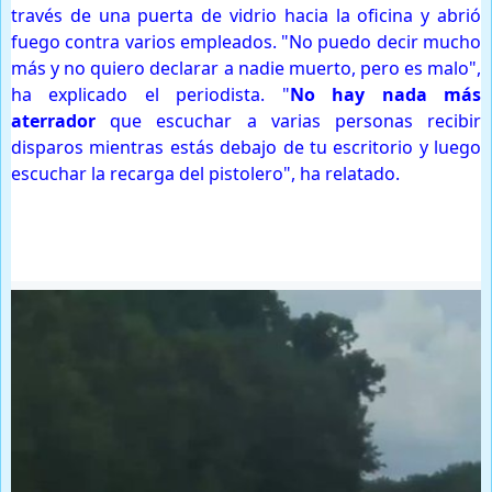
través de una puerta de vidrio hacia la oficina y abrió
fuego contra varios empleados. "No puedo decir mucho
más y no quiero declarar a nadie muerto, pero es malo",
ha explicado el periodista. "
No hay nada más
aterrador
que escuchar a varias personas recibir
disparos mientras estás debajo de tu escritorio y luego
escuchar la recarga del pistolero", ha relatado.