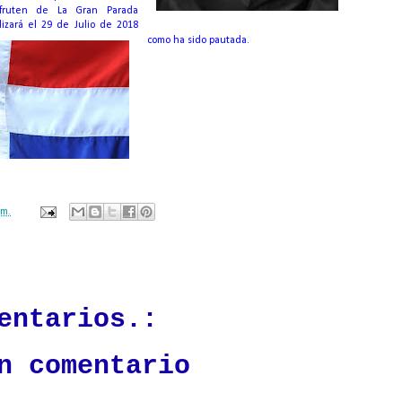
sfruten de La Gran Parada
izará el 29 de Julio de 2018
como ha sido pautada.
.m.
ación mantendrá políticas estrictas basadas en la objetividad, veracidad
n todo momento.
entarios.:
n comentario