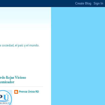
 sociedad, el país y el mundo.
rdo Rojas Vicioso
unicador
Prensa Única RD
Nuestro medio de
comunicación