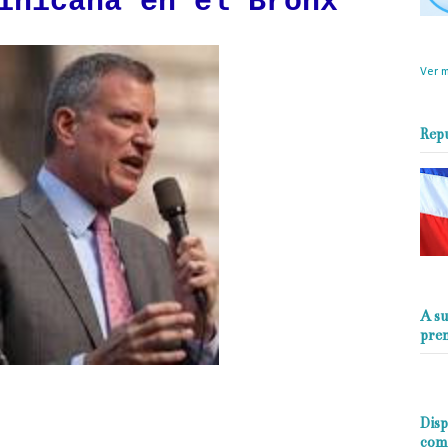
inicana en el Bronx
objet
perio
Ver m
Rep
A su
pre
an Parada Dominicana en el Bronx,
Disp
ón comunidad haitiana
com