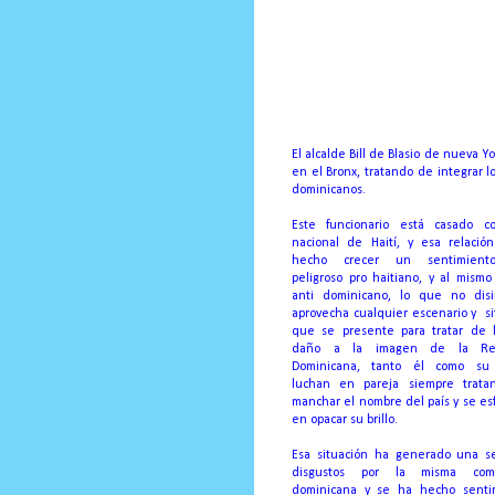
Manny Solano junto a ot
alcaldía de NY por las pe
Por Ricardo Rojas Vicios
El alcalde Bill de Blasio de nueva 
en el Bronx, tratando de integrar 
dominicanos.
Este funcionario está casado 
nacional de Haití, y esa relació
hecho crecer un sentimien
peligroso pro haitiano, y al mismo
anti dominicano, lo que no dis
aprovecha cualquier escenario y
s
que se presente para tratar de 
daño a la imagen de la Rep
Dominicana, tanto él como su 
luchan en pareja siempre trat
manchar el nombre del país y se es
en opacar su brillo.
Esa situación ha generado una s
disgustos por la misma com
dominicana y se ha hecho senti