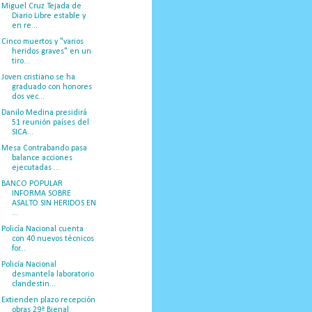
Miguel Cruz Tejada de
Diario Libre estable y
en re...
Cinco muertos y "varios
heridos graves" en un
tiro...
Joven cristiano se ha
graduado con honores
dos vec...
Danilo Medina presidirá
51 reunión países del
SICA...
Mesa Contrabando pasa
balance acciones
ejecutadas ...
BANCO POPULAR
INFORMA SOBRE
ASALTO SIN HERIDOS EN
...
Policía Nacional cuenta
con 40 nuevos técnicos
for...
Policía Nacional
desmantela laboratorio
clandestin...
Extienden plazo recepción
obras 29ª Bienal