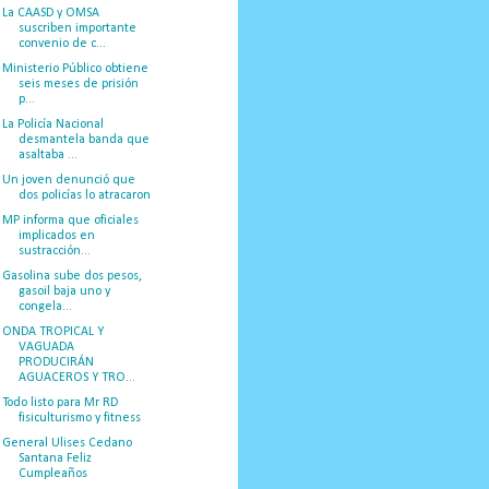
La CAASD y OMSA
suscriben importante
convenio de c...
Ministerio Público obtiene
seis meses de prisión
p...
La Policía Nacional
desmantela banda que
asaltaba ...
Un joven denunció que
dos policías lo atracaron
MP informa que oficiales
implicados en
sustracción...
Gasolina sube dos pesos,
gasoil baja uno y
congela...
ONDA TROPICAL Y
VAGUADA
PRODUCIRÁN
AGUACEROS Y TRO...
Todo listo para Mr RD
fisiculturismo y fitness
General Ulises Cedano
Santana Feliz
Cumpleaños