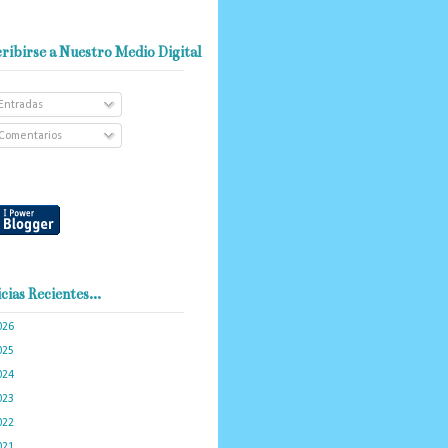
ribirse a Nuestro Medio Digital
Entradas
Comentarios
cias Recientes...
026
(101)
025
(288)
024
(374)
023
(434)
022
(449)
021
(898)