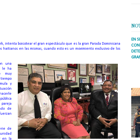
ros dominicanos realizarán una protesta
frente a la
rversas pretensiones Bill de Blasio.
NO
o
EN S
York, intenta boicotear el gran espectáculo que es la gran Parada Dominicana
CONT
los haitianos en las mismas, cuando esto es un movimiento exclusivo de los
DETE
GRA
con una
Prens
n le ha
inter
to muy
secto
 tiempo
ademá
imula y
ituación
hacerle
ública
pareja
ando de
fuerzan
erie de
unidad
r en la