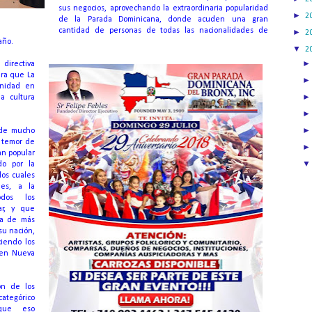
sus negocios, aprovechando la extraordinaria popularidad
►
2
de la Parada Dominicana, donde acuden una gran
cantidad de personas de todas las nacionalidades de
►
2
año.
▼
2
directiva
ara que La
unidad en
la cultura
 de mucho
l temor de
an popular
do por la
los cuales
les, a la
odos los
ar, y que
da de más
su nación,
iendo los
 en Nueva
ón de los
ategórico
que eso