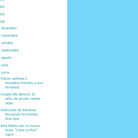
020
(775)
019
(1219)
018
(1058)
►
diciembre
(132)
►
noviembre
(89)
►
octubre
(132)
►
septiembre
(166)
►
agosto
(209)
►
julio
(230)
▼
junio
(100)
Policía confirma 5
miembros heridos y uno
lesionad...
Fiscalía DN obtiene 15
años de prisión contra
segu...
Exdirector de Aduanas
Fernando Fernández
dice que ...
Alex Matos con su nuevo
tema “Como Lo Hizo”
sigue ...