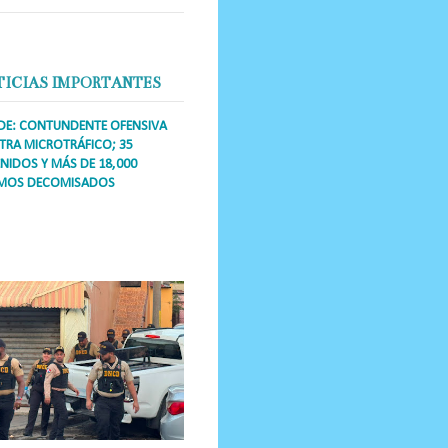
TICIAS IMPORTANTES
DE: CONTUNDENTE OFENSIVA
RA MICROTRÁFICO; 35
NIDOS Y MÁS DE 18,000
MOS DECOMISADOS
a Única RD Los operativos de
dicción abarcaron a más de 25
res de esa demarcación, donde
s se confiscaron armas, dinero,...