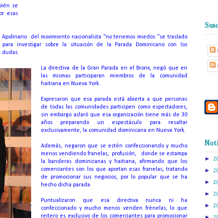
bién se
or esas
Susc
 Apolinario
del movimiento nacionalista “no tenemos miedos “se traslado
para investigar sobre la situación de la Parada Dominicano con los
s dudas.
La directiva de la Gran Parada en el Bronx, negó que en
las mismas participaran miembros de la comunidad
haitiana en Nueva York.
Expresaron que esa parada está abierta a que personas
de todas las comunidades participen como espectadores,
sin embargo aclaró que esa organización tiene más de 30
años preparando un espectáculo para resaltar
exclusivamente, la comunidad dominicana en Nueva York.
Noti
Además, negaron que se estén confeccionando y mucho
menos vendiendo franelas,
profusión,
donde se estampa
►
2
la banderas dominicanas y haitiana, afirmando que los
comerciantes son los que aportan esas franelas, tratando
►
2
de promocionar sus negocios, por lo popular que se ha
►
2
hecho dicha parada
►
2
Puntualizaron que esa directiva nunca ni ha
►
2
confeccionado y mucho menos venden frénelas, lo que
reitero es exclusivo de los comerciantes para promocionar
►
2