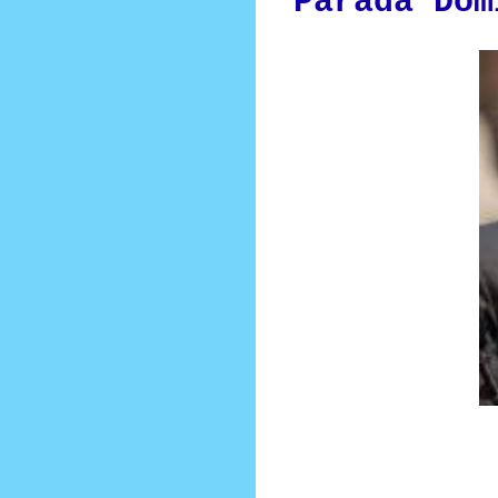
Parada Dom
Directiva de la Gr
niega participaci