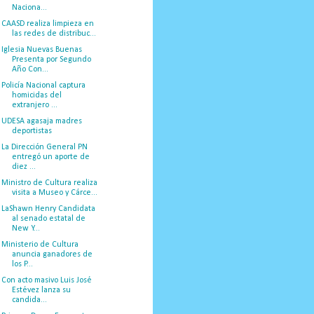
Naciona...
CAASD realiza limpieza en
las redes de distribuc...
Iglesia Nuevas Buenas
Presenta por Segundo
Año Con...
Policía Nacional captura
homicidas del
extranjero ...
UDESA agasaja madres
deportistas
La Dirección General PN
entregó un aporte de
diez ...
Ministro de Cultura realiza
visita a Museo y Cárce...
LaShawn Henry Candidata
al senado estatal de
New Y...
Ministerio de Cultura
anuncia ganadores de
los P...
Con acto masivo Luis José
Estévez lanza su
candida...