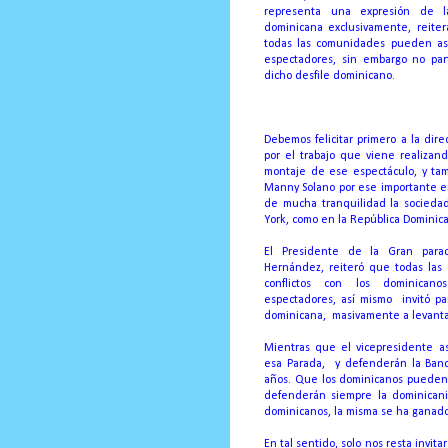
representa una expresión de l
dominicana exclusivamente, reite
todas las comunidades pueden asi
espectadores, sin embargo no part
dicho desfile dominicano.
Debemos felicitar primero a la dir
por el trabajo que viene realizand
montaje de ese espectáculo, y tamb
Manny Solano por ese importante en
de mucha tranquilidad la socieda
York, como en la República Dominic
El Presidente de la Gran para
Hernández, reiteró que todas la
conflictos con los dominicano
espectadores, así mismo
invitó p
dominicana,
masivamente a levanta
Mientras que el vicepresidente a
esa Parada,
y defenderán la Ban
años. Que los dominicanos pueden 
defenderán siempre la dominicani
dominicanos, la misma se ha ganado
En tal sentido, solo nos resta invita