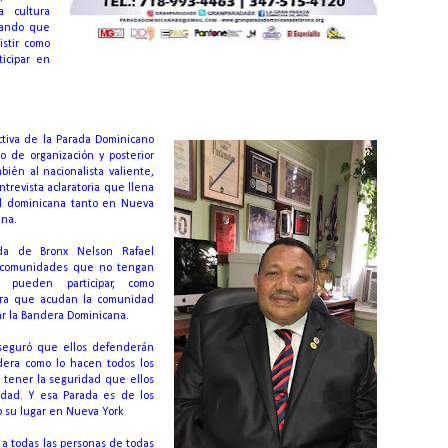
a cultura
rando que
stir como
icipar en
ectiva de la Parada Dominicano
o de organización y posterior
ién al nacionalista valiente,
trevista aclaratoria que llena
d dominicana tanto en Nueva
ana.
da de Bronx Nelson Rafael
s comunidades que no tengan
s pueden participar, como
ara que acudan la comunidad
r la Bandera Dominicana.
seguró que ellos defenderán
dera como lo hacen todos los
tener la seguridad que ellos
dad. Y esa Parada es de los
 su lugar en Nueva York
r a todas las personas de todas