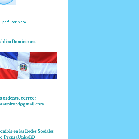
mantendrá políticas
estrictas basadas en la
ividad, veracidad y criterio
dístico en todo momento.
i perfil completo
ublica Dominicana
s ordenes, correo:
nsaunicard@gmail.com
onible en las Redes Sociales
o PrensaUnicaRD