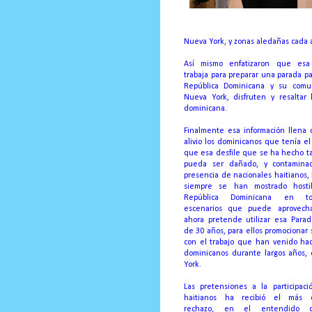
Nueva York, y zonas aledañas cada 
Así mismo enfatizaron que esa 
trabaja para preparar una parada p
República Dominicana y su com
Nueva York, disfruten y resaltar 
dominicana.
Finalmente esa información llena
alivio los dominicanos que tenía e
que esa desfile que se ha hecho t
pueda ser dañado, y contamina
presencia de nacionales haitianos, 
siempre se han mostrado hosti
República Dominicana en t
escenarios que puede aprovech
ahora pretende utilizar esa Para
de 30 años, para ellos promocionar 
con el trabajo que han venido hac
dominicanos durante largos años,
York.
Las pretensiones a la participaci
haitianos ha recibió el más c
rechazo, en el entendido 