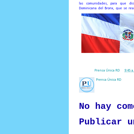
las comunidades, para que di
Dominicana del Bronx, que se real
Posted by
Prensa Única RD
at
9:45 a
Prensa Única RD
Nuestro medio de comunic
y criterio periodístico e
No hay com
Publicar u