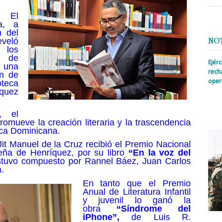
El
ra, a
n del
eveló
NO
 los
s de
Ejér
 una
rech
ón de
oper
oteca
íquez
Prens
insti
, el
irreg
con s
promueve la creación literaria y la trascendencia
lica Dominicana.
Jit Manuel de la Cruz recibió el Premio Nacional
ña de Henríquez, por su libro
“En la voz del
stuvo compuesto por Rannel Báez, Juan Carlos
.
En tanto que el Premio
Anual de Literatura Infantil
y juvenil lo ganó la
obra
“Síndrome del
iPhone”,
de Luis R.