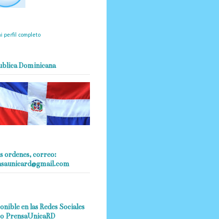
mantendrá políticas
estrictas basadas en la
ividad, veracidad y criterio
dístico en todo momento.
i perfil completo
ublica Dominicana
s ordenes, correo:
nsaunicard@gmail.com
onible en las Redes Sociales
o PrensaUnicaRD