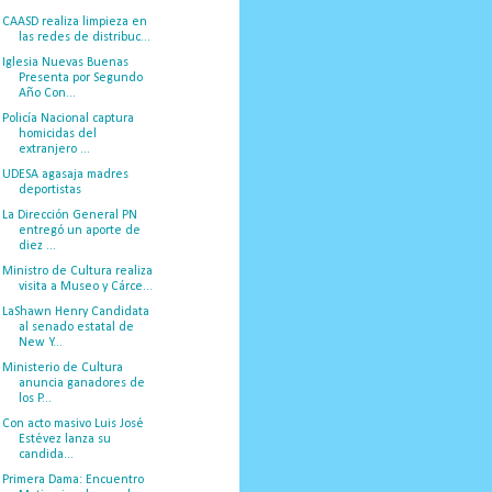
CAASD realiza limpieza en
las redes de distribuc...
Iglesia Nuevas Buenas
Presenta por Segundo
Año Con...
Policía Nacional captura
homicidas del
extranjero ...
UDESA agasaja madres
deportistas
La Dirección General PN
entregó un aporte de
diez ...
Ministro de Cultura realiza
visita a Museo y Cárce...
LaShawn Henry Candidata
al senado estatal de
New Y...
Ministerio de Cultura
anuncia ganadores de
los P...
Con acto masivo Luis José
Estévez lanza su
candida...
Primera Dama: Encuentro