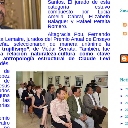
Santos. El jurado de esta
categoría estuvo
Susc
compuesto por Lucia
Amelia Cabral, Elizabeth
Balaguer y Rafael Peralta
Romero.
Altagracia Pou, Fernando
ta Lemaire,
jurados del Premio Anual de Ensayo
eña, seleccionaron de manera unánime la
trujillismo”,
de Médar Serrata. También, fue
a relación naturaleza-cultura como clave
 antropología estructural de Claude Levi
ldés.
l de
ópez
Noti
l de
esús
►
2
ados
guna
►
2
 las
►
2
rias
►
2
►
emio
2
tro
►
2
a no