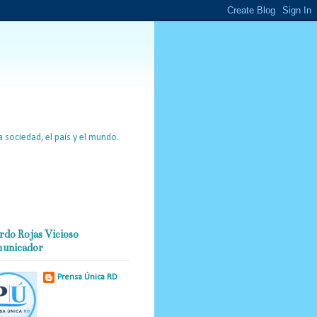
 sociedad, el país y el mundo.
rdo Rojas Vicioso
unicador
Prensa Única RD
Nuestro medio de
comunicación