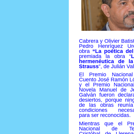
Cabrera y Olivier Batis
Pedro Henríquez Ur
obra
“La poética del 
premiada la obra “
L
hermenéutica de la
Strauss
”, de Julián Va
El Premio Naciona
Cuento José Ramón L
y el Premio Naciona
Novela Manuel de J
Galván fueron declar
desiertos, porque nin
de las obras reunía
condiciones necesa
para ser reconocidas.
Mientras que el Pr
Nacional de Tea
Cristóbal de Lleren