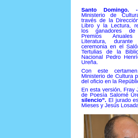
Santo Domingo. -
Ministerio de Cultu
través de la Direcció
Libro y la Lectura, r
los ganadores de
Premios Anuale
Literatura, durante
ceremonia en el Sal
Tertulias de la Bibli
Nacional Pedro Henr
Ureña.
Con este certamen
Ministerio de Cultura 
del oficio en la Repúb
En esta versión, Fray 
de Poesía Salomé Ure
silencio”.
El jurado e
Mieses y Jesús Losada