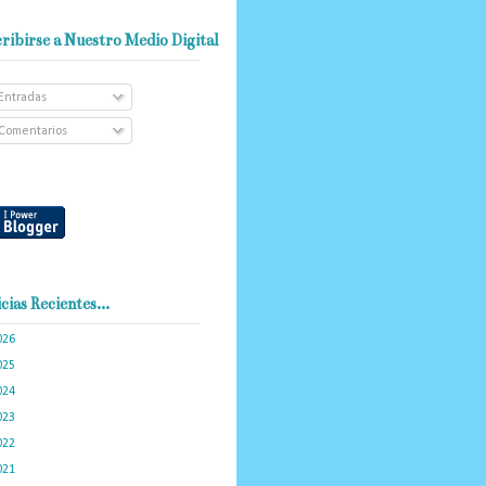
ribirse a Nuestro Medio Digital
Entradas
Comentarios
cias Recientes...
026
(102)
025
(288)
024
(374)
023
(434)
022
(449)
021
(898)