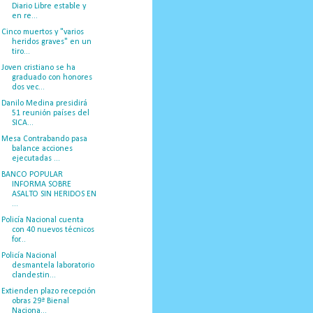
Diario Libre estable y
en re...
Cinco muertos y "varios
heridos graves" en un
tiro...
Joven cristiano se ha
graduado con honores
dos vec...
Danilo Medina presidirá
51 reunión países del
SICA...
Mesa Contrabando pasa
balance acciones
ejecutadas ...
BANCO POPULAR
INFORMA SOBRE
ASALTO SIN HERIDOS EN
...
Policía Nacional cuenta
con 40 nuevos técnicos
for...
Policía Nacional
desmantela laboratorio
clandestin...
Extienden plazo recepción
obras 29ª Bienal
Naciona...