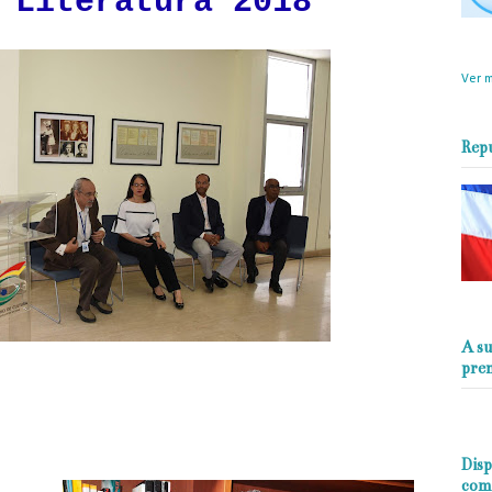
 Literatura 2018
objet
perio
Ver m
Rep
A su
pre
Disp
com