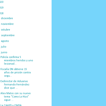
020
(775)
019
(1219)
018
(1058)
►
diciembre
(132)
►
noviembre
(89)
►
octubre
(132)
►
septiembre
(166)
►
agosto
(209)
►
julio
(230)
▼
junio
(100)
Policía confirma 5
miembros heridos y uno
lesionad...
Fiscalía DN obtiene 15
años de prisión contra
segu...
Exdirector de Aduanas
Fernando Fernández
dice que ...
Alex Matos con su nuevo
tema “Como Lo Hizo”
sigue ...
La CAASD y OMSA