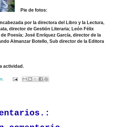
Pie de fotos:
ncabezada por la directora del Libro y la Lectura,
ta, director de Gestión Literaria; León Félix
l de Poesía; José Enríquez García, director de la
ndo Almanzar Botello, Sub director de la Editora
a actividad.
.m.
ación mantendrá políticas estrictas basadas en la objetividad, veracidad
n todo momento.
entarios.: