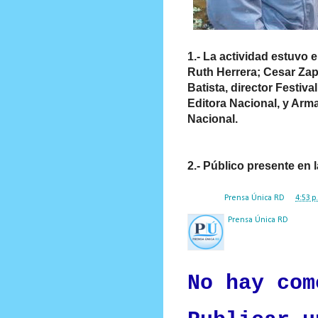
1.- La actividad estuvo e
Ruth Herrera; Cesar Zapa
Batista, director Festiva
Editora Nacional, y Arma
Nacional.
2.- Público presente en l
Posted by
Prensa Única RD
at
4:53 p
Prensa Única RD
Nuestro medio de comunic
y criterio periodístico e
No hay com