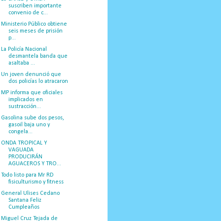
suscriben importante
convenio de c...
Ministerio Público obtiene
seis meses de prisión
p...
La Policía Nacional
desmantela banda que
asaltaba ...
Un joven denunció que
dos policías lo atracaron
MP informa que oficiales
implicados en
sustracción...
Gasolina sube dos pesos,
gasoil baja uno y
congela...
ONDA TROPICAL Y
VAGUADA
PRODUCIRÁN
AGUACEROS Y TRO...
Todo listo para Mr RD
fisiculturismo y fitness
General Ulises Cedano
Santana Feliz
Cumpleaños
Miguel Cruz Tejada de