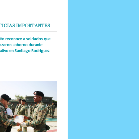
TICIAS IMPORTANTES
cito reconoce a soldados que
azaron soborno durante
ativo en Santiago Rodríguez
a Única RD _Los miembros de la
tución impidieron el ingreso
ular de dinero al país y reafirmaron
u actuación los valore...