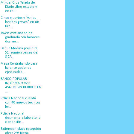
Miguel Cruz Tejada de
Diario Libre estable y
en re...
Cinco muertos y "varios
heridos graves" en un
tiro...
Joven cristiano se ha
graduado con honores
dos vec...
Danilo Medina presidirá
51 reunión países del
SICA...
Mesa Contrabando pasa
balance acciones
ejecutadas ...
BANCO POPULAR
INFORMA SOBRE
ASALTO SIN HERIDOS EN
...
Policía Nacional cuenta
con 40 nuevos técnicos
for...
Policía Nacional
desmantela laboratorio
clandestin...
Extienden plazo recepción
obras 29ª Bienal