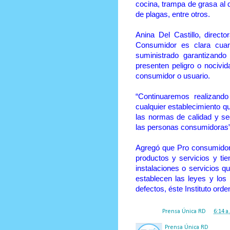
cocina, trampa de grasa al d
de plagas, entre otros.
Anina Del Castillo, direct
Consumidor es clara cua
suministrado garantizando
presenten peligro o nocivid
consumidor o usuario.
“Continuaremos realizando
cualquier establecimiento q
las normas de calidad y se
las personas consumidoras”, 
Agregó que Pro consumidor,
productos y servicios y tie
instalaciones o servicios 
establecen las leyes y los
defectos, éste Instituto ord
Posted by
Prensa Única RD
at
6:14 a
Prensa Única RD