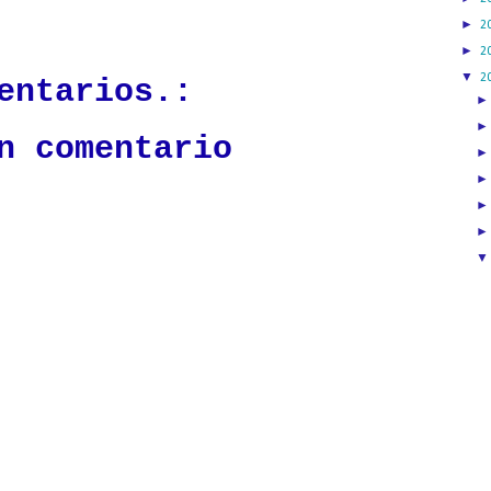
ación mantendrá políticas estrictas basadas en la objetividad, veracidad
►
2
n todo momento.
►
2
▼
2
entarios.:
n comentario