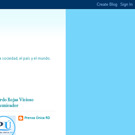
 sociedad, el país y el mundo.
rdo Rojas Vicioso
unicador
Prensa Única RD
Nuestro medio de
comunicación