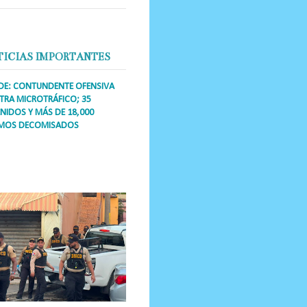
TICIAS IMPORTANTES
DE: CONTUNDENTE OFENSIVA
RA MICROTRÁFICO; 35
NIDOS Y MÁS DE 18,000
MOS DECOMISADOS
a Única RD Los operativos de
dicción abarcaron a más de 25
res de esa demarcación, donde
s se confiscaron armas, dinero,...