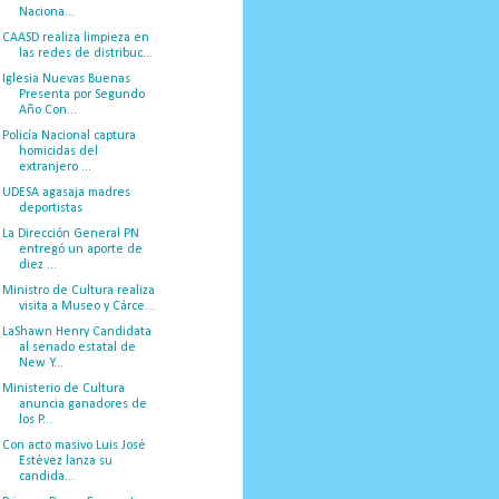
Naciona...
CAASD realiza limpieza en
las redes de distribuc...
Iglesia Nuevas Buenas
Presenta por Segundo
Año Con...
Policía Nacional captura
homicidas del
extranjero ...
UDESA agasaja madres
deportistas
La Dirección General PN
entregó un aporte de
diez ...
Ministro de Cultura realiza
visita a Museo y Cárce...
LaShawn Henry Candidata
al senado estatal de
New Y...
Ministerio de Cultura
anuncia ganadores de
los P...
Con acto masivo Luis José
Estévez lanza su
candida...