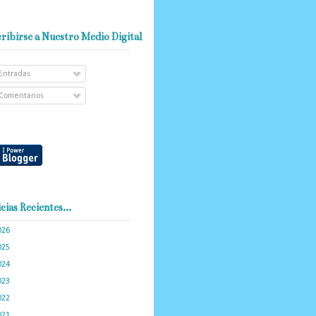
ribirse a Nuestro Medio Digital
Entradas
Comentarios
cias Recientes...
026
(101)
025
(288)
024
(374)
023
(434)
022
(449)
021
(898)