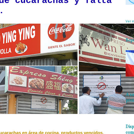
de cucarachas y falta
.
objet
perio
Ver m
Rep
A su
pre
Disp
com
ucarachas en área de cocina, productos vencidos,