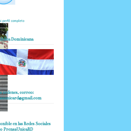
mantendrá políticas
estrictas basadas en la
ividad, veracidad y criterio
dístico en todo momento.
i perfil completo
ublica Dominicana
s ordenes, correo:
nsaunicard@gmail.com
onible en las Redes Sociales
o PrensaUnicaRD