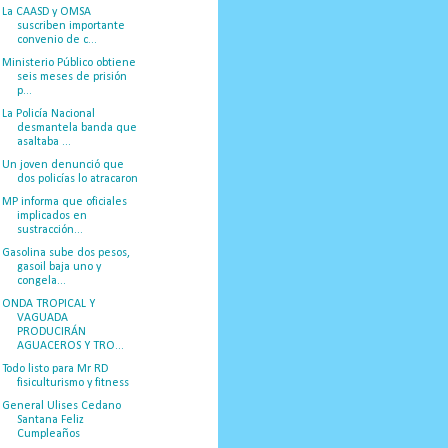
La CAASD y OMSA
suscriben importante
convenio de c...
Ministerio Público obtiene
seis meses de prisión
p...
La Policía Nacional
desmantela banda que
asaltaba ...
Un joven denunció que
dos policías lo atracaron
MP informa que oficiales
implicados en
sustracción...
Gasolina sube dos pesos,
gasoil baja uno y
congela...
ONDA TROPICAL Y
VAGUADA
PRODUCIRÁN
AGUACEROS Y TRO...
Todo listo para Mr RD
fisiculturismo y fitness
General Ulises Cedano
Santana Feliz
Cumpleaños