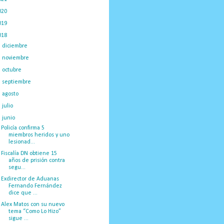
020
(775)
019
(1219)
018
(1058)
►
diciembre
(132)
►
noviembre
(89)
►
octubre
(132)
►
septiembre
(166)
►
agosto
(209)
►
julio
(230)
▼
junio
(100)
Policía confirma 5
miembros heridos y uno
lesionad...
Fiscalía DN obtiene 15
años de prisión contra
segu...
Exdirector de Aduanas
Fernando Fernández
dice que ...
Alex Matos con su nuevo
tema “Como Lo Hizo”
sigue ...