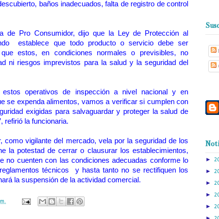
escubierto, baños inadecuados, falta de registro de control
Susc
ora de Pro Consumidor, dijo que la Ley de Protección al
ndo establece que todo producto o servicio debe ser
 que estos, en condiciones normales o previsibles, no
ad ni riesgos imprevistos para la salud y la seguridad del
 estos operativos de inspección a nivel nacional y en
ue se expenda alimentos, vamos a verificar si cumplen con
guridad exigidas para salvaguardar y proteger la salud de
refirió la funcionaria.
 como vigilante del mercado, vela por la seguridad de los
Noti
ne la potestad de cerrar o clausurar los establecimientos,
►
que no cuenten con las condiciones adecuadas conforme lo
2
 reglamentos técnicos y hasta tanto no se rectifiquen los
►
2
enará la suspensión de la actividad comercial.
►
2
►
2
.m.
►
2
►
2