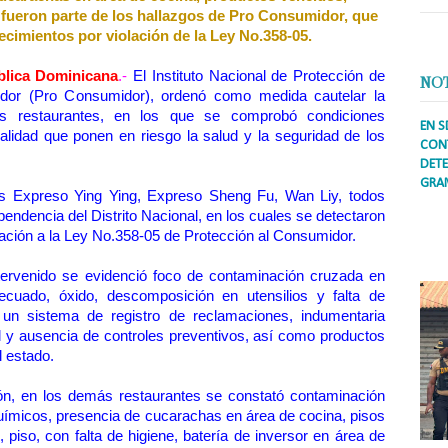
 fueron parte de los hallazgos de Pro Consumidor, que
ecimientos por violación de la Ley No.358-05.
ica Dominicana
.-
El Instituto Nacional de Protección de
NO
dor (Pro Consumidor), ordenó como medida cautelar la
es restaurantes, en los que se comprobó condiciones
EN S
alidad que ponen en riesgo la salud y la seguridad de los
CONT
DETE
GRA
tes Expreso Ying Ying, Expreso Sheng Fu, Wan Liy, todos
Prens
endencia del Distrito Nacional, en los cuales se detectaron
inter
lación a la Ley No.358-05 de Protección al Consumidor.
secto
ademá
ntervenido se evidenció foco de contaminación cruzada en
decuado, óxido, descomposición en utensilios y falta de
 un sistema de registro de reclamaciones, indumentaria
l y ausencia de controles preventivos, así como productos
 estado.
ón, en los demás restaurantes se constató contaminación
uímicos, presencia de cucarachas en área de cocina, pisos
 piso, con falta de higiene, batería de inversor en área de