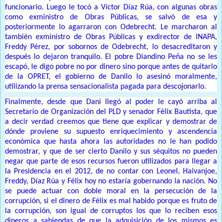
funcionario. Luego le tocó a Víctor Díaz Rúa, con algunas obras
como exministro de Obras Públicas, se salvó de esa y
posteriormente lo agarraron con Odebrecht. Le marcharon al
también exministro de Obras Públicas y exdirector de INAPA,
Freddy Pérez, por sobornos de Odebrecht, lo desacreditaron y
después lo dejaron tranquilo. El pobre Diandino Peña no se les
escapó, le digo pobre no por dinero sino porque antes de quitarlo
de la OPRET, el gobierno de Danilo lo asesinó moralmente,
utilizando la prensa sensacionalista pagada para descojonarlo.
Finalmente, desde que Dani llegó al poder le cayó arriba al
Secretario de Organización del PLD y senador Félix Bautista, que
a decir verdad creemos que tiene que explicar y demostrar de
dónde proviene su supuesto enriquecimiento y ascendencia
económica que hasta ahora las autoridades no le han podido
demostrar, y que de ser cierto Danilo y sus séquitos no pueden
negar que parte de esos recursos fueron utilizados para llegar a
la Presidencia en el 2012, de no contar con Leonel, Haivanjoe,
Freddy, Díaz Rúa y Félix hoy no estaría gobernando la nación. No
se puede actuar con doble moral en la persecución de la
corrupción, si el dinero de Félix es mal habido porque es fruto de
la corrupción, son igual de corruptos los que lo reciben esos
dineros a sabiendas de que la adquisición de los mismos es