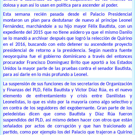
dolosa y aun así lo usan en política para ascender al poder.
Esta semana recién pasada desde el Palacio Presidencial
montaron un plan para destutanar de nuevo al príncipe Leonel
Fernández, marchándole a su hijo mayor Félix Bautista, con un
expediente del 2015 que no tiene asidero ya que el mismo Danilo
se lo mandó a archivar después que logró la relección de Quirino
en el 2016, buscando con esto detener su ascendente proyecto
presidencial de retorno a la presidencia. Según nuestra fuente
neoyorquina fue el gobierno dominicano a través del entonces
procurador Francisco Domínguez Brito que aportó a los Estados
Unidos la mayor parte de las pruebas contra el senador Bautista,
para así darle en lo más profundo a Leonel.
La suspensión de sus funciones de los secretarios de Organización
y Finanzas del PLD, Félix Bautista y Víctor Díaz Rúa, es el nuevo
elemento de enfrentamiento y crisis entre Danilistas y
Leonelistas, lo que es visto por la mayoría como algo selectivo y
en contra de los seguidores del exgobernante. Gran parte de los
peledeístas dicen que como Bautista y Díaz Rúa fueron
suspendidos del PLD, así mismo deben hacer con otros que están
señalados por actos de corrupción y que han traicionado al
partido, como por ejemplo los del Palacio que trajeron a Quirino