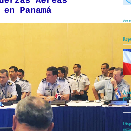
uerzas Aéreas
 en Panamá
objet
perio
Ver m
Rep
A su
pre
Disp
com