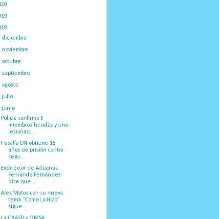
020
(775)
019
(1219)
018
(1058)
►
diciembre
(132)
►
noviembre
(89)
►
octubre
(132)
►
septiembre
(166)
►
agosto
(209)
►
julio
(230)
▼
junio
(100)
Policía confirma 5
miembros heridos y uno
lesionad...
Fiscalía DN obtiene 15
años de prisión contra
segu...
Exdirector de Aduanas
Fernando Fernández
dice que ...
Alex Matos con su nuevo
tema “Como Lo Hizo”
sigue ...
La CAASD y OMSA