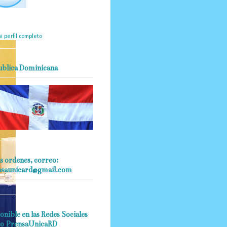
mantendrá políticas
estrictas basadas en la
ividad, veracidad y criterio
dístico en todo momento.
i perfil completo
ublica Dominicana
s ordenes, correo:
nsaunicard@gmail.com
onible en las Redes Sociales
o PrensaUnicaRD