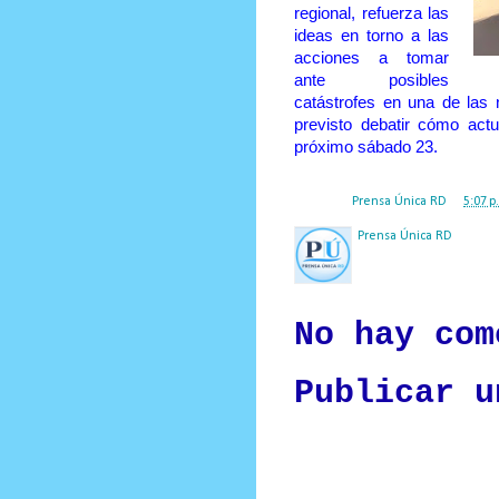
regional, refuerza las
ideas en torno a las
acciones a tomar
ante posibles
catástrofes en una de las 
previsto debatir cómo actu
próximo sábado 23.
Posted by
Prensa Única RD
at
5:07 p
Prensa Única RD
Nuestro medio de comunic
y criterio periodístico e
No hay com
Publicar u