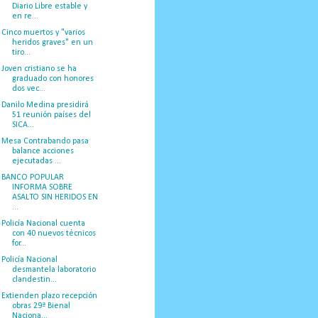
Diario Libre estable y
en re...
Cinco muertos y "varios
heridos graves" en un
tiro...
Joven cristiano se ha
graduado con honores
dos vec...
Danilo Medina presidirá
51 reunión países del
SICA...
Mesa Contrabando pasa
balance acciones
ejecutadas ...
BANCO POPULAR
INFORMA SOBRE
ASALTO SIN HERIDOS EN
...
Policía Nacional cuenta
con 40 nuevos técnicos
for...
Policía Nacional
desmantela laboratorio
clandestin...
Extienden plazo recepción
obras 29ª Bienal
Naciona...