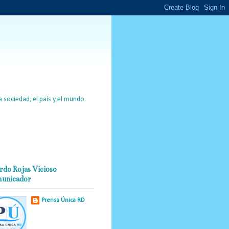
 sociedad, el país y el mundo.
rdo Rojas Vicioso
unicador
Prensa Única RD
Nuestro medio de
comunicación