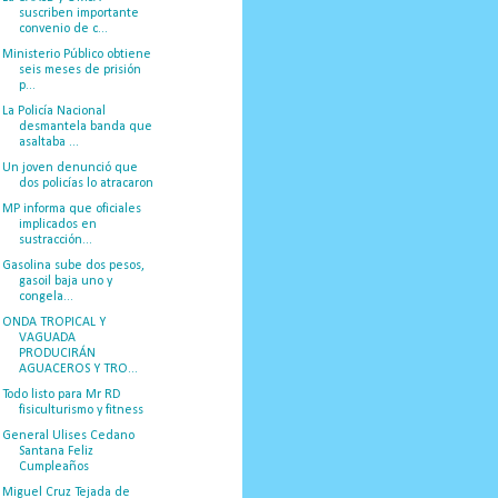
suscriben importante
convenio de c...
Ministerio Público obtiene
seis meses de prisión
p...
La Policía Nacional
desmantela banda que
asaltaba ...
Un joven denunció que
dos policías lo atracaron
MP informa que oficiales
implicados en
sustracción...
Gasolina sube dos pesos,
gasoil baja uno y
congela...
ONDA TROPICAL Y
VAGUADA
PRODUCIRÁN
AGUACEROS Y TRO...
Todo listo para Mr RD
fisiculturismo y fitness
General Ulises Cedano
Santana Feliz
Cumpleaños
Miguel Cruz Tejada de