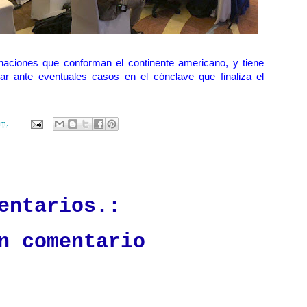
naciones que conforman el continente americano, y tiene
ar ante eventuales casos en el cónclave que finaliza el
.m.
ación mantendrá políticas estrictas basadas en la objetividad, veracidad
n todo momento.
entarios.:
n comentario