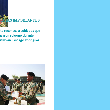
TICIAS IMPORTANTES
cito reconoce a soldados que
azaron soborno durante
ativo en Santiago Rodríguez
a Única RD _Los miembros de la
tución impidieron el ingreso
ular de dinero al país y reafirmaron
u actuación los valore...