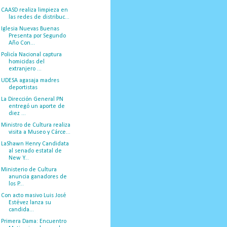
CAASD realiza limpieza en
las redes de distribuc...
Iglesia Nuevas Buenas
Presenta por Segundo
Año Con...
Policía Nacional captura
homicidas del
extranjero ...
UDESA agasaja madres
deportistas
La Dirección General PN
entregó un aporte de
diez ...
Ministro de Cultura realiza
visita a Museo y Cárce...
LaShawn Henry Candidata
al senado estatal de
New Y...
Ministerio de Cultura
anuncia ganadores de
los P...
Con acto masivo Luis José
Estévez lanza su
candida...
Primera Dama: Encuentro