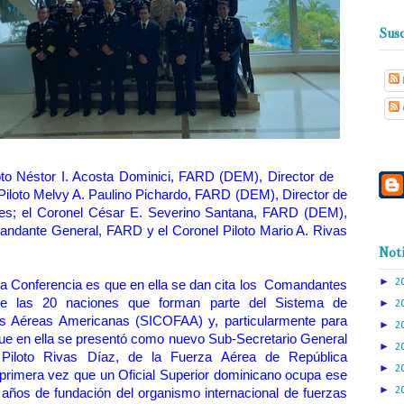
Susc
loto Néstor I. Acosta Dominici, FARD (DEM), Director de
 Piloto Melvy A. Paulino Pichardo, FARD (DEM), Director de
ores; el Coronel César E. Severino Santana, FARD (DEM),
andante General, FARD y el Coronel Piloto Mario A. Rivas
Noti
►
2
la Conferencia es que en ella se dan cita los Comandantes
e las 20 naciones que forman parte del Sistema de
►
2
s Aéreas Americanas (SICOFAA) y, particularmente para
►
2
que en ella se presentó como nuevo Sub-Secretario General
►
2
Piloto Rivas Díaz, de la Fuerza Aérea de República
►
2
 primera vez que un Oficial Superior dominicano ocupa ese
►
2
 años de fundación del organismo internacional de fuerzas