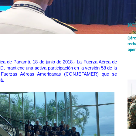
NO
Ejér
rech
nicano como Sub Secretario General del SICOOFA.
oper
Prens
ca de Panamá, 18 de junio de 2018.- La Fuerza Aérea de
insti
 mantiene una activa participación en la versión 58 de la
irreg
e Fuerzas Aéreas Americanas (CONJEFAMER) que se
con s
má.