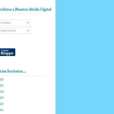
ribirse a Nuestro Medio Digital
Entradas
Comentarios
cias Recientes...
026
(102)
025
(288)
024
(374)
023
(434)
022
(449)
021
(898)