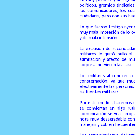
políticos, gremios sindical
los comunicadores, los cua
ciudadanía, pero con sus bu
Lo que fueron testigo ayer 
muy mala impresión de lo o
y de mala intensión
La exclusión de reconocid
militares le quitó brillo
admiración y afecto de muc
sorpresa no vieron las cara
Los militares al conocer lo
consternación, ya que muc
efectivamente las personas 
las fuentes militares.
Por este medios hacemos un
se conviertan en algo rut
comunicación se vea
arrop
nota muy desagradable con
manejan y cubren frecuentem