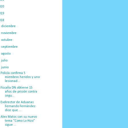
020
(775)
019
(1219)
018
(1058)
►
diciembre
(132)
►
noviembre
(89)
►
octubre
(132)
►
septiembre
(166)
►
agosto
(209)
►
julio
(230)
▼
junio
(100)
Policía confirma 5
miembros heridos y uno
lesionad...
Fiscalía DN obtiene 15
años de prisión contra
segu...
Exdirector de Aduanas
Fernando Fernández
dice que ...
Alex Matos con su nuevo
tema “Como Lo Hizo”
sigue ...