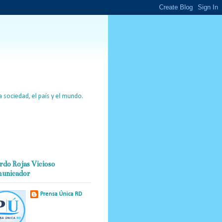
 sociedad, el país y el mundo.
rdo Rojas Vicioso
unicador
Prensa Única RD
Nuestro medio de
comunicación