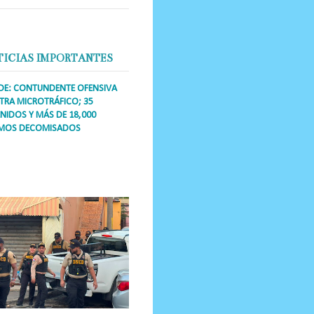
TICIAS IMPORTANTES
DE: CONTUNDENTE OFENSIVA
RA MICROTRÁFICO; 35
NIDOS Y MÁS DE 18,000
MOS DECOMISADOS
a Única RD Los operativos de
dicción abarcaron a más de 25
res de esa demarcación, donde
s se confiscaron armas, dinero,...