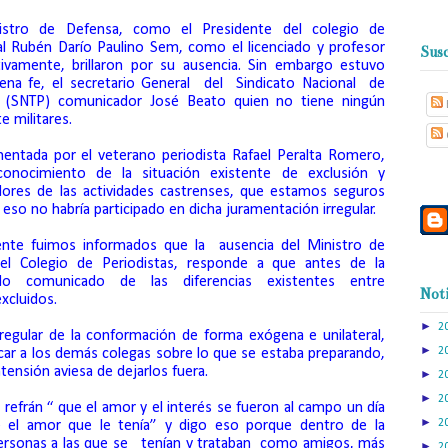
nistro de Defensa, como el Presidente del colegio de
al Rubén Darío Paulino Sem, como el licenciado y profesor
Susc
tivamente, brillaron por su ausencia. Sin embargo estuvo
ena fe, el secretario General
del
Sindicato Nacional
de
a (SNTP) comunicador José Beato quien no tiene ningún
 militares.
mentada por el veterano periodista Rafael Peralta Romero,
onocimiento de la situación existente de exclusión y
idores de las actividades castrenses, que estamos seguros
eso no habría participado en dicha juramentación irregular.
mente fuimos informados que la
ausencia del Ministro de
el Colegio de Periodistas, responde a que antes de la
ido comunicado de las diferencias existentes entre
Noti
xcluidos.
►
2
regular de la conformación de forma exógena e unilateral,
►
2
car a los demás colegas sobre lo que se estaba preparando,
ntensión aviesa de dejarlos fuera.
►
2
►
2
refrán “ que el amor y el interés se fueron al campo un día
►
2
 el amor que le tenía” y digo eso porque dentro de la
ersonas a las que se
tenían y trataban
como amigos, más
►
2