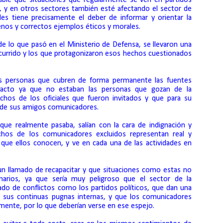
es, y en otros sectores también esté afectando el sector de
les tiene precisamente el deber de informar y orientar la
enos y correctos ejemplos éticos y morales.
de lo que pasó en el Ministerio de Defensa, se llevaron una
currido y los que protagonizaron esos hechos cuestionados
as personas que cubren de forma permanente las fuentes
 al acto ya que no estaban las personas que gozan de la
hos de los oficiales que fueron invitados y que para su
s de sus amigos comunicadores.
 que realmente pasaba, salían con la cara de indignación y
hos de los comunicadores excluidos representan real y
que ellos conocen, y ve en cada una de las actividades en
 llamado de recapacitar y que situaciones como estas no
inarios, ya que sería muy peligroso que el sector de la
ado de conflictos como los partidos políticos, que dan una
 sus continuas pugnas internas, y que los comunicadores
ente, por lo que deberían verse en ese espejo.