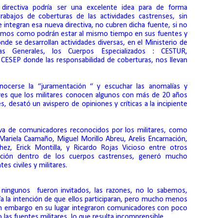
 directiva podría ser una excelente idea para de forma
 trabajos de coberturas de las actividades castrenses, sin
integran esa nueva directiva, no cubren dicha fuente, si no
emos como podrán estar al mismo tiempo en sus fuentes y
donde se desarrollan actividades diversas, en el Ministerio de
as Generales, los Cuerpos Especializados : CESTUR,
SEP donde las responsabilidad de coberturas, nos llevan
ocerse la “juramentación “ y escuchar las anomalías y
es que los militares conocen algunos con más de 20 años
s, desató un avispero de opiniones y críticas a la incipiente
tiva de comunicadores reconocidos por los militares, como
 Mariela Caamaño, Miguel Morillo Abreu, Arelis Encarnación,
ez, Erick Montilla, y Ricardo Rojas Vicioso entre otros
ación dentro de los cuerpos castrenses, generó mucho
es civiles y militares.
 ningunos
fueron invitados, las razones, no lo sabemos,
a la intención de que ellos participaran, pero mucho menos
 sin embargo en su lugar integraron comunicadores con poco
las fuentes militares, lo que resulta incomprensible.