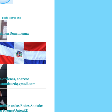
mantendrá políticas
estrictas basadas en la
ividad, veracidad y criterio
dístico en todo momento.
i perfil completo
ublica Dominicana
s ordenes, correo:
nsaunicard@gmail.com
onible en las Redes Sociales
o PrensaUnicaRD