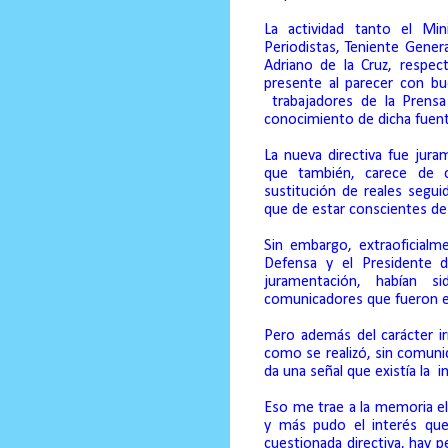
La actividad tanto el Mi
Periodistas, Teniente Gener
Adriano de la Cruz, respec
presente al parecer con bu
trabajadores de la Prens
conocimiento de dicha fuente
La nueva directiva fue jura
que también, carece de c
sustitución de reales segu
que de estar conscientes de 
Sin embargo, extraoficial
Defensa y el Presidente d
juramentación, habían s
comunicadores que fueron e
Pero además del carácter ir
como se realizó, sin comuni
da una señal que existía la
i
Eso me trae a la memoria el 
y más pudo el interés que
cuestionada directiva, hay p