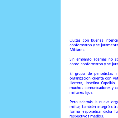
Comunicadores y col
sorprendido e indignado
Por Ricardo Rojas Vicios
Quizás con buenas intenci
conformaron y se juramenta
Militares.
Sin embargo además no so
como conformaron y se jur
El grupo de periodistas i
organización cuenta con vet
Herrera, Josefina Capellán,
muchos comunicadores y co
militares fijos.
Pero además la nueva orga
militar, también integró ot
forma esporádica dicha f
respectivos medios.