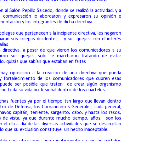
 al Salón Pepillo Salcedo, donde se realizó la actividad, y a
e comunicación lo abordaron y expresaron su opinión e
amentación y los integrantes de dicha directiva.
olegas que pertenecen a la incipiente directiva, les negaron
maran sus colegas disidentes,
y sus quejas, con el interés
lías
a directiva, a pesar de que vieron los comunicadores a su
haron sus quejas, solo se marcharon tratando de evitar
o, quizás que sabían que estaban en faltas
o hay oposición a la creación de una directiva que pueda
 y fortalecimiento de los comunicadores que cubren esas
o puede ser posible que traten
de crear algún organismo
ne toda su vida profesional dentro de los cuarteles.
chas fuentes ya por el tiempo tan largo que llevan dentro
stro de Defensa, los Comandantes Generales, cada general,
ayor, capitán, teniente, sargento, cabo, y hasta los rasos,
 de vista, ya que durante mucho tiempo, años,
son los
el día a día de las diversas actividades que se desarrollan
 lo que su exclusión constituye
un hecho inaceptable.
ble que situaciones que regularmente se ven en partidos