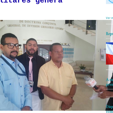
litares genera
objet
perio
Ver m
Rep
A su
pre
Disp
com