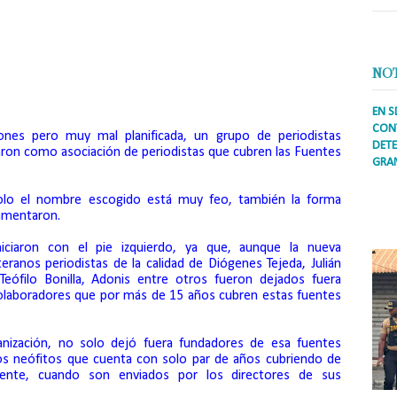
aboradores
que cubren
las fuentes militares
 por juramentación de Directiva
.
NO
o
EN S
CONT
ones pero muy mal planificada, un grupo de periodistas
DETE
ron como asociación de periodistas que cubren las Fuentes
GRA
Prens
lo el nombre escogido está muy feo, también la forma
inter
amentaron.
secto
ademá
niciaron con el pie izquierdo, ya que, aunque la nueva
eranos periodistas de la calidad de Diógenes Tejeda, Julián
 Teófilo Bonilla, Adonis entre otros fueron dejados fuera
laboradores que por más de 15 años cubren estas fuentes
nización, no solo dejó fuera fundadores de esa fuentes
ros neófitos que cuenta con solo par de años cubriendo de
uente, cuando son enviados por los directores de sus