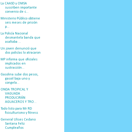
La CAASD y OMSA
suscriben importante
convenio de c...
Ministerio Público obtiene
seis meses de prisión
p...
La Policía Nacional
desmantela banda que
asaltaba ...
Un joven denunció que
dos policías lo atracaron
MP informa que oficiales
implicados en
sustracción...
Gasolina sube dos pesos,
gasoil baja uno y
congela...
ONDA TROPICAL Y
VAGUADA
PRODUCIRÁN
AGUACEROS Y TRO...
Todo listo para Mr RD
fisiculturismo y fitness
General Ulises Cedano
Santana Feliz
Cumpleaños