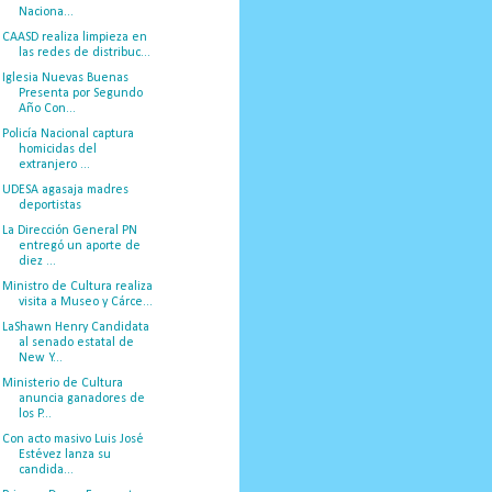
Naciona...
CAASD realiza limpieza en
las redes de distribuc...
Iglesia Nuevas Buenas
Presenta por Segundo
Año Con...
Policía Nacional captura
homicidas del
extranjero ...
UDESA agasaja madres
deportistas
La Dirección General PN
entregó un aporte de
diez ...
Ministro de Cultura realiza
visita a Museo y Cárce...
LaShawn Henry Candidata
al senado estatal de
New Y...
Ministerio de Cultura
anuncia ganadores de
los P...
Con acto masivo Luis José
Estévez lanza su
candida...