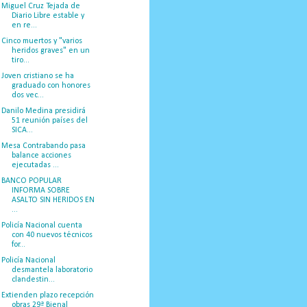
Miguel Cruz Tejada de
Diario Libre estable y
en re...
Cinco muertos y "varios
heridos graves" en un
tiro...
Joven cristiano se ha
graduado con honores
dos vec...
Danilo Medina presidirá
51 reunión países del
SICA...
Mesa Contrabando pasa
balance acciones
ejecutadas ...
BANCO POPULAR
INFORMA SOBRE
ASALTO SIN HERIDOS EN
...
Policía Nacional cuenta
con 40 nuevos técnicos
for...
Policía Nacional
desmantela laboratorio
clandestin...
Extienden plazo recepción
obras 29ª Bienal