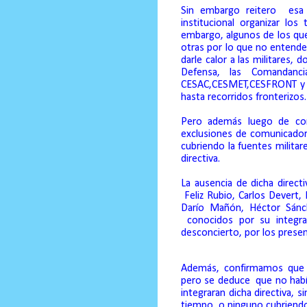
Sin embargo reitero
esa
institucional organizar los
embargo, algunos de los que 
otras por lo que no entend
darle calor a las militares, 
Defensa, las Comandanci
CESAC,CESMET,CESFRONT y CE
hasta recorridos fronterizos.
Pero además luego de con
exclusiones de comunicador
cubriendo la fuentes militare
directiva.
La ausencia de dicha direc
Feliz Rubio, Carlos Devert,
Darío Mañón, Héctor Sánch
conocidos por su integr
desconcierto, por los present
Además, confirmamos que
pero se deduce
que no habí
integraran dicha directiva,
tiempo, o ninguno cubriendo 