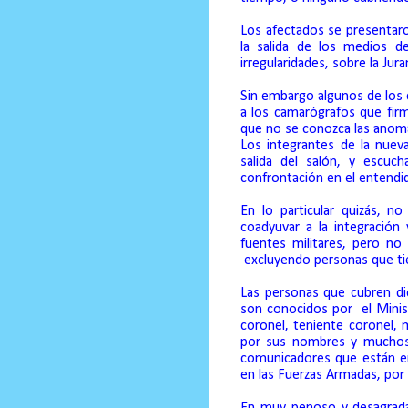
Los afectados se presentaron
la salida de los medios d
irregularidades, sobre la Jur
Sin embargo algunos de los c
a los camarógrafos que fir
que no se conozca las anoma
Los integrantes de la nuev
salida del salón, y escuc
confrontación en el entendid
En lo particular quizás, n
coadyuvar a la integración
fuentes militares, pero n
excluyendo personas que tie
Las personas que cubren di
son conocidos por
el Mini
coronel, teniente coronel, m
por sus nombres y muchos
comunicadores que están en 
en las Fuerzas Armadas, por
En muy penoso y desagrada