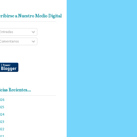
ribirse a Nuestro Medio Digital
Entradas
Comentarios
cias Recientes...
026
(101)
025
(288)
024
(374)
023
(434)
022
(449)
021
(898)