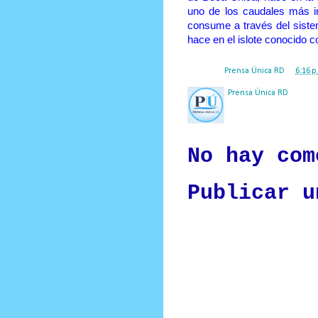
uno de los caudales más i
consume a través del sist
hace en el islote conocido 
Posted by
Prensa Única RD
at
6:16 p
Prensa Única RD
Nuestro medio de comunic
y criterio periodístico e
No hay com
Publicar u