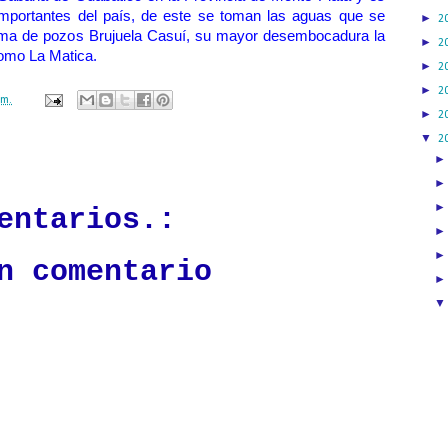
mportantes del país, de este se toman las aguas que se
►
2
ema de pozos Brujuela Casuí, su mayor desembocadura la
►
2
como La Matica.
►
2
►
2
.m.
►
2
▼
2
ación mantendrá políticas estrictas basadas en la objetividad, veracidad
n todo momento.
entarios.:
n comentario