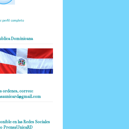
mantendrá políticas
estrictas basadas en la
ividad, veracidad y criterio
dístico en todo momento.
i perfil completo
ublica Dominicana
s ordenes, correo:
nsaunicard@gmail.com
onible en las Redes Sociales
o PrensaUnicaRD