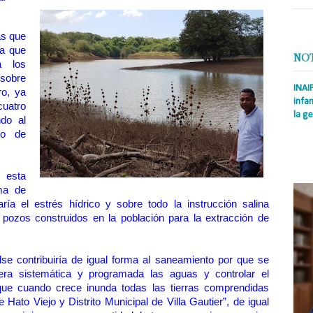
ás que
ra que
NO
a los
 sobre
INAI
ro, ya
infan
cuatro
la ge
do al
to de
Prens
Rodrí
es la
Nacio
 esta
ma de
ría el estrés hídrico y sobre todo la instrucción salina
 pozos construidos en la población para la extracción de
se contribuiría de igual forma al saneamiento por que se
ra sistemática y programada las aguas y controlar el
 que cuando crece inunda todas las tierras comprendidas
e Hato Viejo y Distrito Municipal de Villa Gautier”, de igual