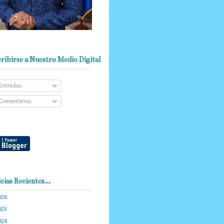
ribirse a Nuestro Medio Digital
Entradas
Comentarios
cias Recientes...
026
(103)
025
(288)
024
(374)