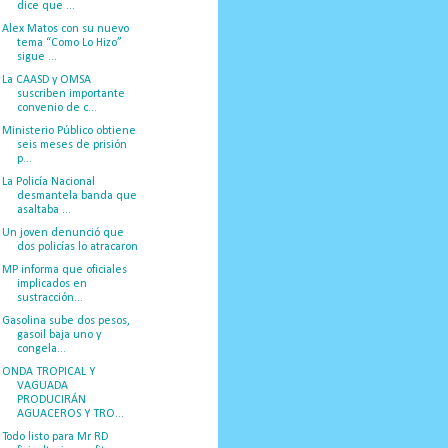
dice que ...
Alex Matos con su nuevo
tema “Como Lo Hizo”
sigue ...
La CAASD y OMSA
suscriben importante
convenio de c...
Ministerio Público obtiene
seis meses de prisión
p...
La Policía Nacional
desmantela banda que
asaltaba ...
Un joven denunció que
dos policías lo atracaron
MP informa que oficiales
implicados en
sustracción...
Gasolina sube dos pesos,
gasoil baja uno y
congela...
ONDA TROPICAL Y
VAGUADA
PRODUCIRÁN
AGUACEROS Y TRO...
Todo listo para Mr RD