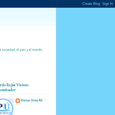
 sociedad, el país y el mundo.
rdo Rojas Vicioso
unicador
Prensa Única RD
Nuestro medio de
comunicación