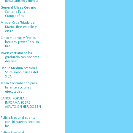
fisiculturismo y fitness
General Ulises Cedano
Santana Feliz
Cumpleaños
Miguel Cruz Tejada de
Diario Libre estable y
en re...
Cinco muertos y "varios
heridos graves" en un
tiro...
Joven cristiano se ha
graduado con honores
dos vec...
Danilo Medina presidirá
51 reunión países del
SICA...
Mesa Contrabando pasa
balance acciones
ejecutadas ...
BANCO POPULAR
INFORMA SOBRE
ASALTO SIN HERIDOS EN
...
Policía Nacional cuenta
con 40 nuevos técnicos
for...
Policía Nacional