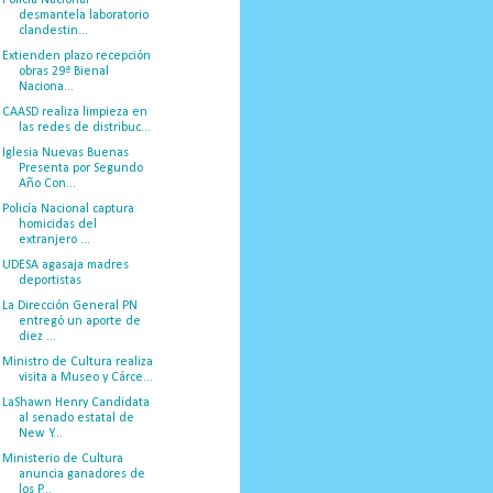
desmantela laboratorio
clandestin...
Extienden plazo recepción
obras 29ª Bienal
Naciona...
CAASD realiza limpieza en
las redes de distribuc...
Iglesia Nuevas Buenas
Presenta por Segundo
Año Con...
Policía Nacional captura
homicidas del
extranjero ...
UDESA agasaja madres
deportistas
La Dirección General PN
entregó un aporte de
diez ...
Ministro de Cultura realiza
visita a Museo y Cárce...
LaShawn Henry Candidata
al senado estatal de
New Y...
Ministerio de Cultura
anuncia ganadores de
los P...