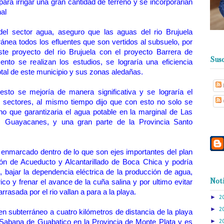
ara irrigar una gran cantidad de terreno y se incorporarian
nal
 del sector agua, aseguro que las aguas del rio Brujuela
ánea todos los efluentes que son vertidos al subsuelo, por
e proyecto del rio Brujuela con el proyecto Barrera de
Susc
to se realizan los estudios, se lograría una eficiencia
otal de este municipio y sus zonas aledañas.
sto se mejoría de manera significativa y se lograría el
 sectores, al mismo tiempo dijo que con esto no solo se
no que garantizaria el agua potable en la marginal de Las
s Guayacanes, y una gran parte de la Provincia Santo
 enmarcado dentro de lo que son ejes importantes del plan
ión de Acueducto y Alcantarillado de Boca Chica y podría
s, bajar la dependencia eléctrica de la producción de agua,
Noti
ico y frenar el avance de la cuña salina y por ultimo evitar
rrasada por el rio vallan a para a la playa.
►
2
►
2
 en subterráneo a cuatro kilómetros de distancia de la playa
►
Sabana de Guabatico en la Provincia de Monte Plata y es
2