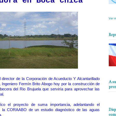
dora en Boca chica
objet
perio
Ver m
Rep
ector de la Corporación de Acueducto Y Alcantarillado
A su
ngeniero Fermín Brito Abogo hoy por la construcción de
pre
ecera del Rio Brujuela que serviría para aprovechar las
dal.
lifico el proyecto de suma importancia, adelantando el
Disp
de la CORAABO de un estudio diagnóstico de las aguas
com
la.