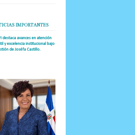
TICIAS IMPORTANTES
PI destaca avances en atención
til y excelencia institucional bajo
stión de Joséfa Castillo.
a Única RD Josefa Castillo
guez (también referida como Joséfa)
 directora ejecutiva del Instituto
nal de Atención Integr...