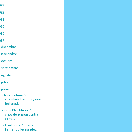
023
(434)
022
(449)
021
(898)
020
(775)
019
(1219)
018
(1058)
►
diciembre
(132)
►
noviembre
(89)
►
octubre
(132)
►
septiembre
(166)
►
agosto
(209)
►
julio
(230)
▼
junio
(100)
Policía confirma 5
miembros heridos y uno
lesionad...
Fiscalía DN obtiene 15
años de prisión contra
segu...
Exdirector de Aduanas
Fernando Fernández