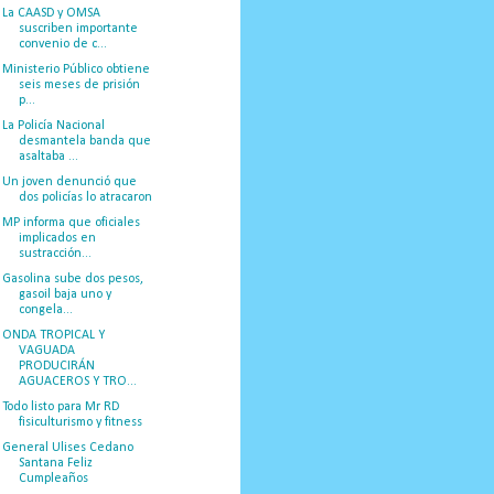
La CAASD y OMSA
suscriben importante
convenio de c...
Ministerio Público obtiene
seis meses de prisión
p...
La Policía Nacional
desmantela banda que
asaltaba ...
Un joven denunció que
dos policías lo atracaron
MP informa que oficiales
implicados en
sustracción...
Gasolina sube dos pesos,
gasoil baja uno y
congela...
ONDA TROPICAL Y
VAGUADA
PRODUCIRÁN
AGUACEROS Y TRO...
Todo listo para Mr RD
fisiculturismo y fitness
General Ulises Cedano
Santana Feliz
Cumpleaños