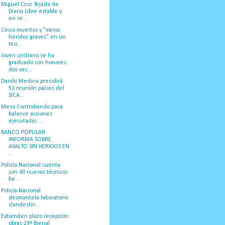
Miguel Cruz Tejada de
Diario Libre estable y
en re...
Cinco muertos y "varios
heridos graves" en un
tiro...
Joven cristiano se ha
graduado con honores
dos vec...
Danilo Medina presidirá
51 reunión países del
SICA...
Mesa Contrabando pasa
balance acciones
ejecutadas ...
BANCO POPULAR
INFORMA SOBRE
ASALTO SIN HERIDOS EN
...
Policía Nacional cuenta
con 40 nuevos técnicos
for...
Policía Nacional
desmantela laboratorio
clandestin...
Extienden plazo recepción
obras 29ª Bienal