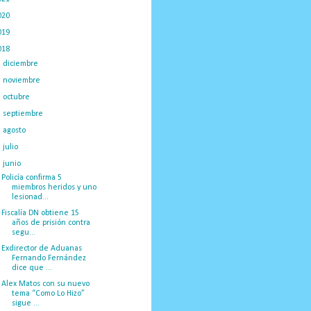
020
(775)
019
(1219)
018
(1058)
►
diciembre
(132)
►
noviembre
(89)
►
octubre
(132)
►
septiembre
(166)
►
agosto
(209)
►
julio
(230)
▼
junio
(100)
Policía confirma 5
miembros heridos y uno
lesionad...
Fiscalía DN obtiene 15
años de prisión contra
segu...
Exdirector de Aduanas
Fernando Fernández
dice que ...
Alex Matos con su nuevo
tema “Como Lo Hizo”
sigue ...