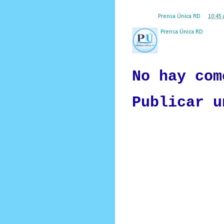
Posted by
Prensa Única RD
at
10:45 
Prensa Única RD
Nuestro medio de comunic
y criterio periodístico e
No hay com
Publicar u