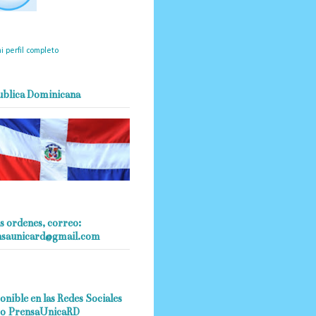
mantendrá políticas
estrictas basadas en la
ividad, veracidad y criterio
dístico en todo momento.
i perfil completo
ublica Dominicana
s ordenes, correo:
nsaunicard@gmail.com
onible en las Redes Sociales
o PrensaUnicaRD