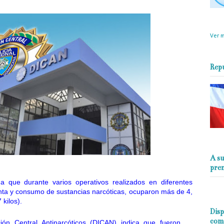
objet
perio
Ver m
Rep
A su
pre
a que durante varios operativos realizados en diferentes
enta y consumo de sustancias narcóticas, ocuparon más de 4,
kilos).
Disp
com
ión Central Antinarcóticos (DICAN) indica que fueron