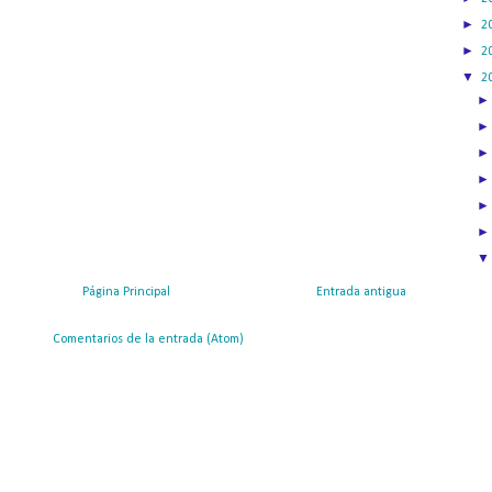
►
2
►
2
▼
2
Página Principal
Entrada antigua
ribirse a:
Comentarios de la entrada (Atom)