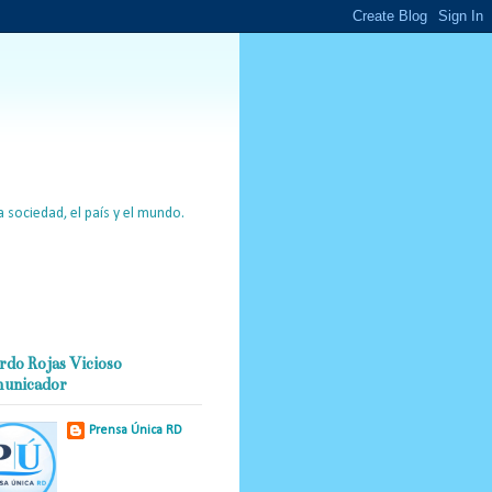
 sociedad, el país y el mundo.
rdo Rojas Vicioso
unicador
Prensa Única RD
Nuestro medio de
comunicación