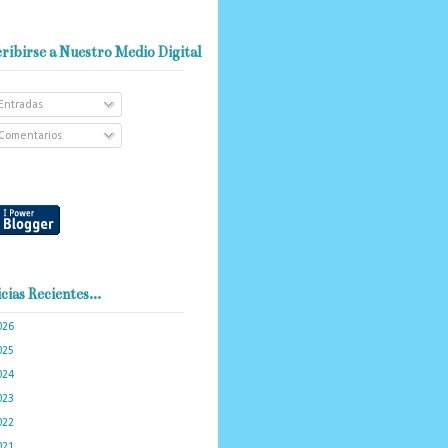
ribirse a Nuestro Medio Digital
Entradas
Comentarios
cias Recientes...
026
(101)
025
(288)
024
(374)
023
(434)
022
(449)
021
(898)