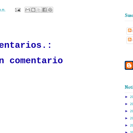
a.m.
Susc
ación mantendrá políticas estrictas basadas en la objetividad, veracidad
n todo momento.
entarios.:
n comentario
Noti
►
2
►
2
►
2
►
2
►
2
►
2