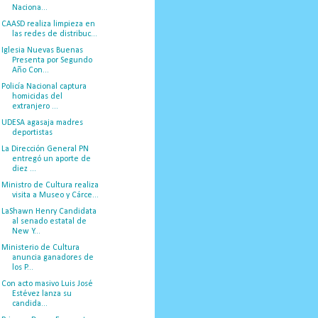
Naciona...
CAASD realiza limpieza en
las redes de distribuc...
Iglesia Nuevas Buenas
Presenta por Segundo
Año Con...
Policía Nacional captura
homicidas del
extranjero ...
UDESA agasaja madres
deportistas
La Dirección General PN
entregó un aporte de
diez ...
Ministro de Cultura realiza
visita a Museo y Cárce...
LaShawn Henry Candidata
al senado estatal de
New Y...
Ministerio de Cultura
anuncia ganadores de
los P...
Con acto masivo Luis José
Estévez lanza su
candida...