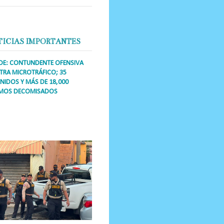
TICIAS IMPORTANTES
DE: CONTUNDENTE OFENSIVA
RA MICROTRÁFICO; 35
NIDOS Y MÁS DE 18,000
MOS DECOMISADOS
a Única RD Los operativos de
dicción abarcaron a más de 25
res de esa demarcación, donde
s se confiscaron armas, dinero,...