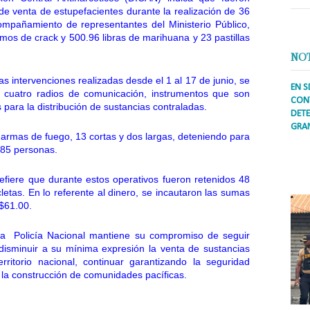
de venta de estupefacientes durante la realización de 36
ompañamiento de representantes del Ministerio Público,
os de crack y 500.96 libras de marihuana y 23 pastillas
NO
as intervenciones realizadas desde el 1 al 17 de junio, se
EN S
 cuatro radios de comunicación, instrumentos que son
CONT
s para la distribución de sustancias contraladas.
DETE
GRA
armas de fuego, 13 cortas y dos largas, deteniendo para
Prens
885 personas.
inter
secto
efiere que durante estos operativos fueron retenidos 48
ademá
letas. En lo referente al dinero, se incautaron las sumas
$61.00.
la
Policía Nacional mantiene su compromiso de seguir
isminuir a su mínima expresión la venta de sustancias
erritorio nacional, continuar garantizando la seguridad
la construcción de comunidades pacíficas.