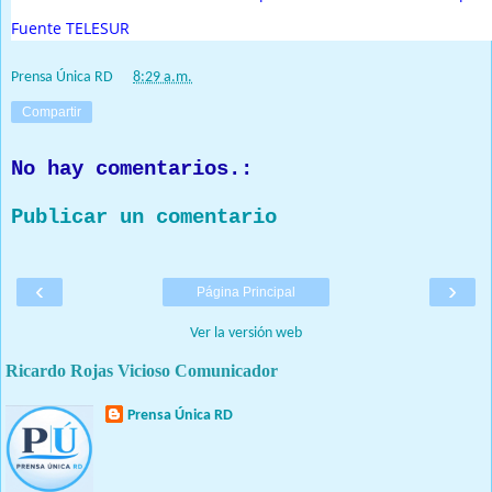
Fuente TELESUR
Prensa Única RD
at
8:29 a.m.
Compartir
No hay comentarios.:
Publicar un comentario
‹
›
Página Principal
Ver la versión web
Ricardo Rojas Vicioso Comunicador
Prensa Única RD
Nuestro medio de comunicación mantendrá políticas estrictas
basadas en la objetividad, veracidad y criterio periodístico en
todo momento.