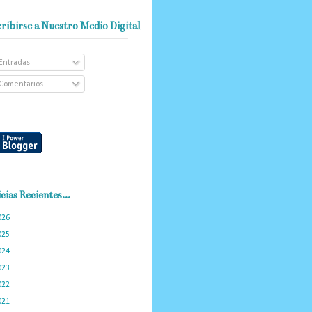
ribirse a Nuestro Medio Digital
Entradas
Comentarios
cias Recientes...
026
(102)
025
(288)
024
(374)
023
(434)
022
(449)
021
(898)