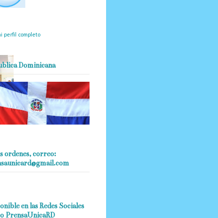
mantendrá políticas
estrictas basadas en la
ividad, veracidad y criterio
dístico en todo momento.
i perfil completo
ublica Dominicana
s ordenes, correo:
nsaunicard@gmail.com
onible en las Redes Sociales
o PrensaUnicaRD