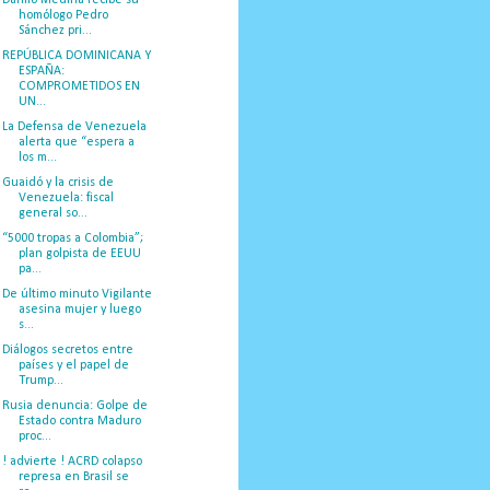
homólogo Pedro
Sánchez pri...
REPÚBLICA DOMINICANA Y
ESPAÑA:
COMPROMETIDOS EN
UN...
La Defensa de Venezuela
alerta que “espera a
los m...
Guaidó y la crisis de
Venezuela: fiscal
general so...
“5000 tropas a Colombia”;
plan golpista de EEUU
pa...
De último minuto Vigilante
asesina mujer y luego
s...
Diálogos secretos entre
países y el papel de
Trump...
Rusia denuncia: Golpe de
Estado contra Maduro
proc...
! advierte ! ACRD colapso
represa en Brasil se