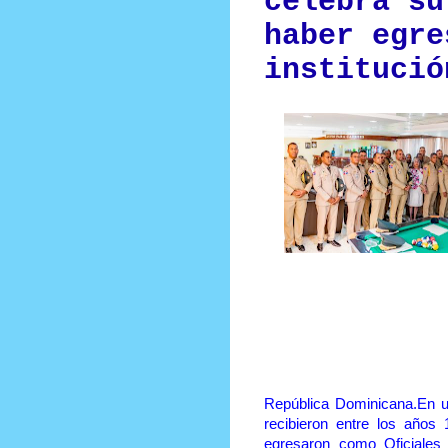
celebra su
haber egre
institució
Prensa Única RD
República Dominicana.En u
recibieron entre los año
egresaron como Oficiales 