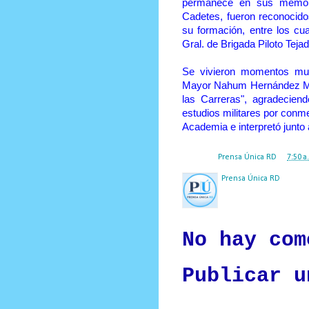
permanece en sus memori
Cadetes, fueron reconocidos
su formación, entre los c
Gral. de Brigada Piloto Teja
Se vivieron momentos muy
Mayor Nahum Hernández Mota
las Carreras", agradecien
estudios militares por conm
Academia e interpretó junto 
Posted by
Prensa Única RD
at
7:50 a
Prensa Única RD
Nuestro medio de comunic
y criterio periodístico e
No hay com
Publicar u