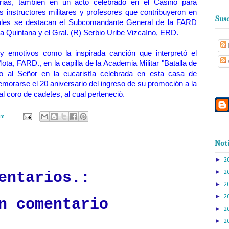
as, también en un acto celebrado en el Casino para
 instructores militares y profesores que contribuyeron en
Susc
uales se destacan el Subcomandante General de la FARD
da Quintana y el Gral. (R) Serbio Uribe Vizcaíno, ERD.
 emotivos como la inspirada canción que interpretó el
, FARD., en la capilla de la Academia Militar "Batalla de
do al Señor en la eucaristía celebrada en esta casa de
emorarse el 20 aniversario del ingreso de su promoción a la
al coro de cadetes, al cual perteneció.
.m.
Noti
ación mantendrá políticas estrictas basadas en la objetividad, veracidad
n todo momento.
►
2
►
entarios.:
2
►
2
►
2
n comentario
►
2
►
2