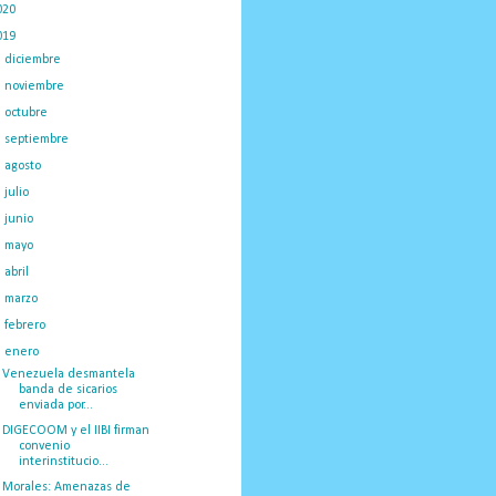
020
(775)
019
(1219)
►
diciembre
(59)
►
noviembre
(91)
►
octubre
(66)
►
septiembre
(1)
►
agosto
(18)
►
julio
(52)
►
junio
(44)
►
mayo
(130)
►
abril
(97)
►
marzo
(138)
►
febrero
(148)
▼
enero
(375)
Venezuela desmantela
banda de sicarios
enviada por...
DIGECOOM y el IIBI firman
convenio
interinstitucio...
Morales: Amenazas de