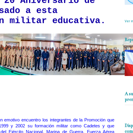
 20 Aniversario de
sado a esta
objet
perio
n militar educativa.
Ver m
Rep
A su
pre
n emotivo encuentro los integrantes de la Promoción que
Disp
s 1999 y 2002 su formación militar como Cadetes y que
com
del Ejército Nacional, Marina de Guerra, Fuerza Aérea