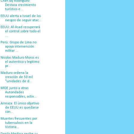
Chef Jay Rodríguez
Destaca crecimiento
turístico e...
EEUU alerta a Israel de los
riesgos de seguir atac...
EEUU: Al-Asad recuperará
el control sobre todo el
...
Perú: Grupo de Lima no
apoya intervención
militar ...
Nicolas Maduro Moros es
el autentico y legitimo
pr...
Maduro ordena la
creación de 50 mil
“unidades de d...
MIDE junto a otras
Autoridades
responsables, activ...
Arreaza: El único objetivo
de EEUU es quedarse
con...
Muertes frecuentes por
tuberculosis en la
Victoria...
Danilo Medina recibe su