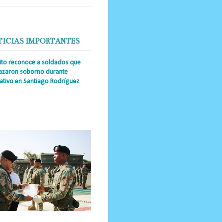
TICIAS IMPORTANTES
cito reconoce a soldados que
azaron soborno durante
ativo en Santiago Rodríguez
a Única RD _Los miembros de la
tución impidieron el ingreso
ular de dinero al país y reafirmaron
u actuación los valore...