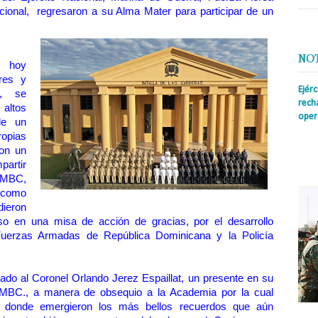
cional, regresaron a su Alma Mater para participar de un
NO
 hoy
ares y
Ejér
l, se
rech
 altos
oper
de un
ropias
Prens
con un
insti
irreg
artir
con s
 AMBC,
 como
dieron
oso en una misa de acción de gracias, por el desarrollo
Fuerzas Armadas de República Dominicana y la Policía
ado al Coronel Orlando Jerez Espaillat, un presente en su
 AMBC., a manera de obsequio a la Academia por la cual
de donde emergieron los más bellos recuerdos que aún