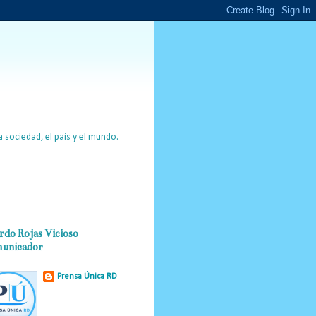
 sociedad, el país y el mundo.
rdo Rojas Vicioso
unicador
Prensa Única RD
Nuestro medio de
comunicación