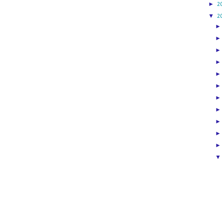
►
2
▼
2