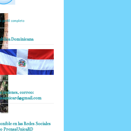
mantendrá políticas
estrictas basadas en la
ividad, veracidad y criterio
dístico en todo momento.
i perfil completo
ublica Dominicana
s ordenes, correo:
nsaunicard@gmail.com
onible en las Redes Sociales
o PrensaUnicaRD