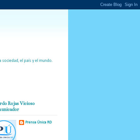
 sociedad, el país y el mundo.
rdo Rojas Vicioso
unicador
Prensa Única RD
Nuestro medio de
comunicación