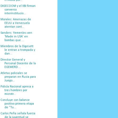
DIGECOOM y el IIBI firman
convenio
interinstitucio...
Morales: Amenazas de
EEUU a Venezuela
atentan cont...
Sanders: Yemeníes ven
‘Made in USA’ en
bombas que ...
Miembros de la Digesett
le entran a trompada y
dan...
Director General y
Personal Docente de la
EGEMERD ...
Atletas policiales se
preparan en Rusia para
Juego...
Policía Nacional apresa a
tres hombres por
microtr...
Concluye con balance
positivo primera etapa
de “Tu...
Carlos Peña señala fuerza
de la juventud se