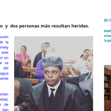
NO
o y dos personas más resultan heridas.
INAI
oven
infan
la ge
de la
Emely
Prens
 este
Rodrí
es la
or un
Nacio
e se
 del
Nagua
mente
oilan
edad,
e de
n San