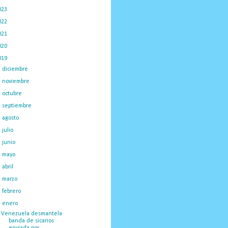
023
(434)
022
(449)
021
(898)
020
(775)
019
(1219)
►
diciembre
(59)
►
noviembre
(91)
►
octubre
(66)
►
septiembre
(1)
►
agosto
(18)
►
julio
(52)
►
junio
(44)
►
mayo
(130)
►
abril
(97)
►
marzo
(138)
►
febrero
(148)
▼
enero
(375)
Venezuela desmantela
banda de sicarios
enviada por...