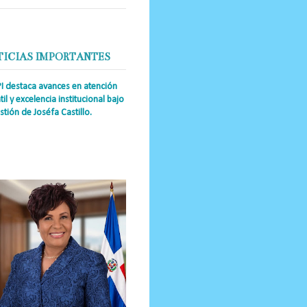
TICIAS IMPORTANTES
PI destaca avances en atención
til y excelencia institucional bajo
stión de Joséfa Castillo.
a Única RD Josefa Castillo
guez (también referida como Joséfa)
 directora ejecutiva del Instituto
nal de Atención Integr...