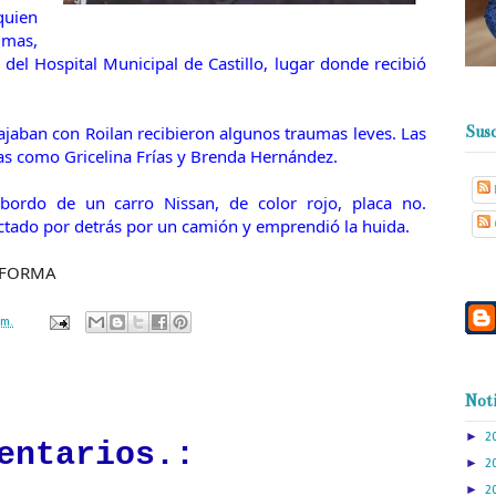
quien
mas,
del Hospital Municipal de Castillo, lugar donde recibió
ajaban con Roilan recibieron algunos traumas leves. Las
Susc
as como Gricelina Frías y Brenda Hernández.
 bordo de un carro Nissan, de color rojo, placa no.
ctado por detrás por un camión y emprendió la huida.
INFORMA
.m.
ación mantendrá políticas estrictas basadas en la objetividad, veracidad
Noti
n todo momento.
►
2
entarios.:
►
2
►
2