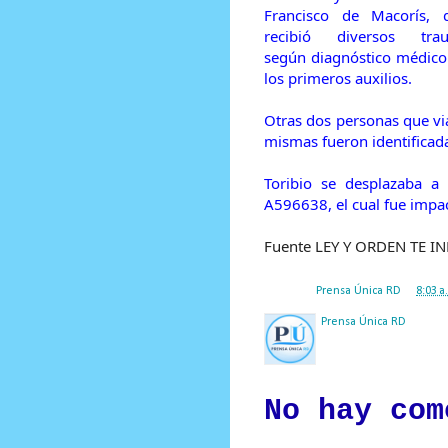
Francisco de Macorís, 
recibió diversos trau
según diagnóstico médico 
los primeros auxilios.
Otras dos personas que vi
mismas fueron identificad
Toribio se desplazaba a
A596638, el cual fue impa
Fuente LEY Y ORDEN TE 
Posted by
Prensa Única RD
at
8:03 a
Prensa Única RD
Nuestro medio de comunic
y criterio periodístico e
No hay com