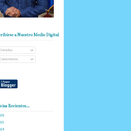
ribirse a Nuestro Medio Digital
Entradas
Comentarios
cias Recientes...
026
(103)
025
(288)
024
(374)