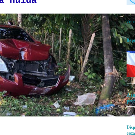
a huida
objet
perio
Ver m
Rep
A su
pre
Disp
com