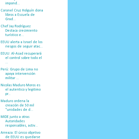
impond...
Coronel Cruz Holguín dona
libros a Escuela de
Grad...
Chef Jay Rodríguez
Destaca crecimiento
turístico e...
EEUU alerta a Israel de los
riesgos de seguir atac...
EEUU: Al-Asad recuperará
el control sobre todo el
...
Perú: Grupo de Lima no
apoya intervención
militar ...
Nicolas Maduro Moros es
el autentico y legitimo
pr...
Maduro ordena la
creación de 50 mil
“unidades de d...
MIDE junto a otras
Autoridades
responsables, activ...
Arreaza: El único objetivo
de EEUU es quedarse