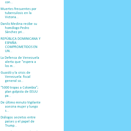
con...
Muertes frecuentes por
tuberculosis en la
Victoria...
Danilo Medina recibe su
homólogo Pedro
Sánchez pri...
REPÚBLICA DOMINICANA Y
ESPAÑA:
COMPROMETIDOS EN
UN...
La Defensa de Venezuela
alerta que “espera a
los m...
Guaidó y la crisis de
Venezuela: fiscal
general so...
“5000 tropas a Colombia”;
plan golpista de EEUU
pa...
De último minuto Vigilante
asesina mujer y luego
s...
Diálogos secretos entre
países y el papel de
Trump...