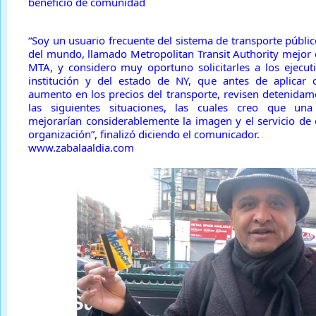
beneficio de comunidad
“Soy un usuario frecuente del sistema de transporte público
del mundo, llamado Metropolitan Transit Authority mejor
MTA, y considero muy oportuno solicitarles a los ejecut
institución y del estado de NY, que antes de aplicar 
aumento en los precios del transporte, revisen detenidam
las siguientes situaciones, las cuales creo que una
mejorarían considerablemente la imagen y el servicio de
organización”, finalizó diciendo el comunicador.
www.zabalaaldia.com