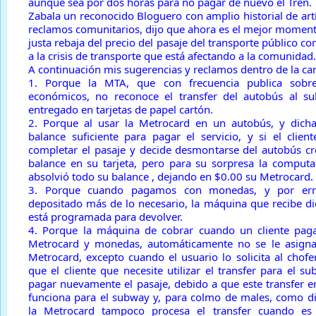
aunque sea por dos horas para no pagar de nuevo el Tren.
Zabala un reconocido Bloguero con amplio historial de art
reclamos comunitarios, dijo que ahora es el mejor moment
justa rebaja del precio del pasaje del transporte público
a la crisis de transporte que está afectando a la comunidad.
A continuación mis sugerencias y reclamos dentro de la c
1. Porque la MTA, que con frecuencia publica sobr
económicos, no reconoce el transfer del autobús al s
entregado en tarjetas de papel cartón.
2. Porque al usar la Metrocard en un autobús, y dicha
balance suficiente para pagar el servicio, y si el clie
completar el pasaje y decide desmontarse del autobús c
balance en su tarjeta, pero para su sorpresa la comput
absolvió todo su balance , dejando en $0.00 su Metrocard.
3. Porque cuando pagamos con monedas, y por erro
depositado más de lo necesario, la máquina que recibe 
está programada para devolver.
4. Porque la máquina de cobrar cuando un cliente paga
Metrocard y monedas, automáticamente no se le asigna 
Metrocard, excepto cuando el usuario lo solicita al chofe
que el cliente que necesite utilizar el transfer para el s
pagar nuevamente el pasaje, debido a que este transfer e
funciona para el subway y, para colmo de males, como di
la Metrocard tampoco procesa el transfer cuando es